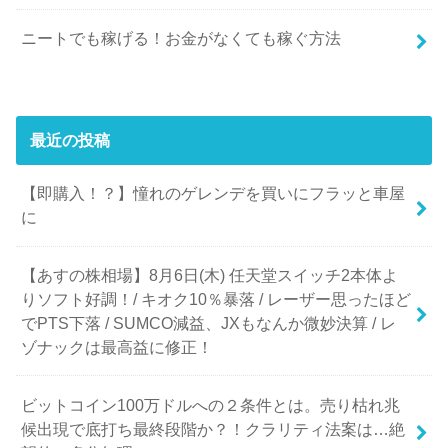
ニートでも稼げる！お金がなくても稼ぐ方法
最近の投稿
【即購入！？】憧れのゲレンデを買いにフラッと車屋
に
【あすの株相場】8月6日(木) 任天堂スイッチ2本体よ
りソフト好調！/ キオク10％暴落 / レーザー思ったほど
でPTS下落 / SUMCO減益、JXもなんか微妙決算 / レ
ゾナックは最高益に修正！
ビットコイン100万ドルへの２条件とは。売り枯れ兆
候出現で底打ち最終段階か？！クラリティ法案は…絶