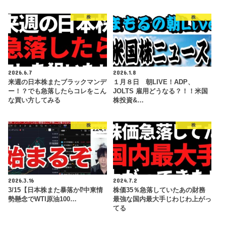
株
株
2026.6.7
2026.1.8
来週の日本株またブラックマンデ
１月８日 朝LIVE！ADP、
ー！？でも急落したらコレをこん
JOLTS 雇用どうなる？！！米国
な買い方してみる
株投資&…
株
株
2026.3.16
2024.7.2
3/15【日本株また暴落か⁉中東情
株価35％急落していたあの財務
勢懸念でWTI原油100…
最強な国内最大手じわじわ上がっ
てる