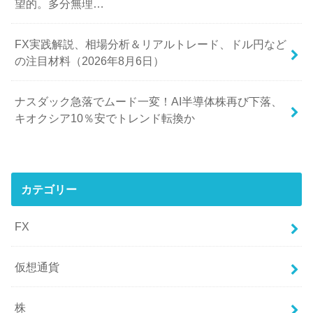
望的。多分無理…
FX実践解説、相場分析＆リアルトレード、ドル円など
の注目材料（2026年8月6日）
ナスダック急落でムード一変！AI半導体株再び下落、
キオクシア10％安でトレンド転換か
カテゴリー
FX
仮想通貨
株