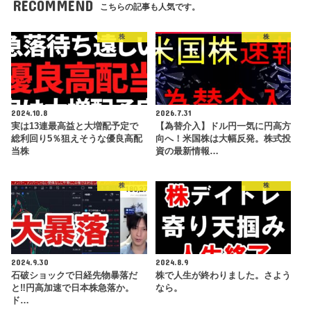
RECOMMEND
こちらの記事も人気です。
株
株
2024.10.8
2026.7.31
実は13連最高益と大増配予定で
【為替介入】ドル円一気に円高方
総利回り5％狙えそうな優良高配
向へ！米国株は大幅反発。株式投
当株
資の最新情報…
株
株
2024.9.30
2024.8.9
石破ショックで日経先物暴落だ
株で人生が終わりました。さよう
と‼円高加速で日本株急落か。
なら。
ド…