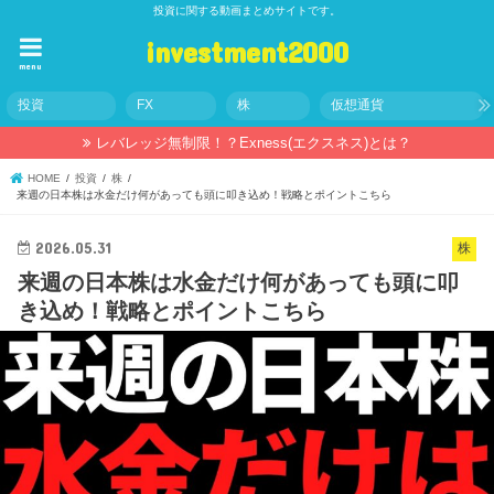
投資に関する動画まとめサイトです。
investment2000
menu
投資
FX
株
仮想通貨
レバレッジ無制限！？Exness(エクスネス)とは？
HOME
投資
株
来週の日本株は水金だけ何があっても頭に叩き込め！戦略とポイントこちら
2026.05.31
株
来週の日本株は水金だけ何があっても頭に叩
き込め！戦略とポイントこちら