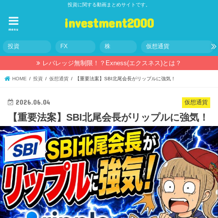
投資に関する動画まとめサイトです。
investment2000
menu
投資
FX
株
仮想通貨
レバレッジ無制限！？Exness(エクスネス)とは？
HOME
投資
仮想通貨
【重要法案】SBI北尾会長がリップルに強気！
2026.06.04
仮想通貨
【重要法案】SBI北尾会長がリップルに強気！