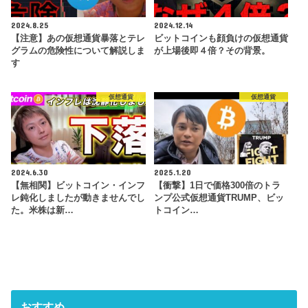
2024.8.25
2024.12.14
【注意】あの仮想通貨暴落とテレ
ビットコインも顔負けの仮想通貨
グラムの危険性について解説しま
が上場後即４倍？その背景。
す
仮想通貨
仮想通貨
2024.6.30
2025.1.20
【無相関】ビットコイン・インフ
【衝撃】1日で価格300倍のトラ
レ鈍化しましたが動きませんでし
ンプ公式仮想通貨TRUMP、ビッ
た。米株は新…
トコイン…
おすすめ