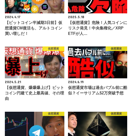
2024.4.17
2025.5.18
【ビットコイン半減期3日前】仮
【仮想通貨】危険！人気コインに
想通貨CM復活も、アルトコイン
リスク発見！中央集権化／XRP
買い増しだ！
ETFが人…
仮想通貨
仮想通貨
2024.5.21
2024.6.19
【仮想通貨、爆爆爆上げ】ビット
仮想通貨市場は過去バブル前に酷
コイン円建て史上最高値、その理
似？イーサリアム$2万突破予想
由
仮想通貨
仮想通貨