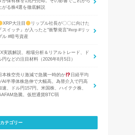
タが保有株を1兆円売却。その影響でこれから
上がる株4選を徹底解説
XRP大注目
リップル社長が〇〇に向けた
『スイッチ』が入ったと”衝撃発言”#xrp #リッ
プル #暗号資産
FX実践解説、相場分析＆リアルトレード、ド
ル円などの注目材料（2026年8月5日）
日本株空売り激減で急騰一時的か
日経平均
がAI半導体株急伸で大幅高。為替介入で円高
加速、ドル円157円。米国株、ハイテク株、
GAFAM急騰。仮想通貨BTC弱
カテゴリー