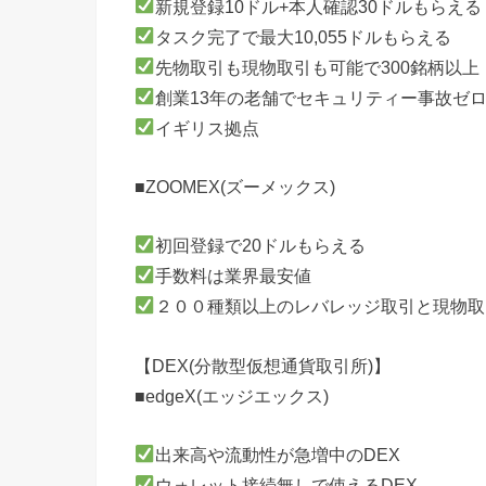
新規登録10ドル+本人確認30ドルもらえる
タスク完了で最大10,055ドルもらえる
先物取引も現物取引も可能で300銘柄以上
創業13年の老舗でセキュリティー事故ゼ
イギリス拠点
■ZOOMEX(ズーメックス)
初回登録で20ドルもらえる
手数料は業界最安値
２００種類以上のレバレッジ取引と現物取
【DEX(分散型仮想通貨取引所)】
■edgeX(エッジエックス)
出来高や流動性が急増中のDEX
ウォレット接続無しで使えるDEX