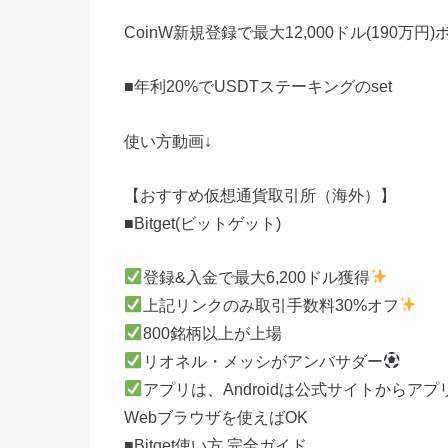
CoinW新規登録で最大12,000ドル(190万円
■年利20%でUSDTステーキングのset
使い方動画↓
【おすすめ仮想通貨取引所（海外）】
■Bitget(ビットゲット)
登録&入金で最大6,200ドル獲得
上記リンクのみ取引手数料30%オフ
800銘柄以上が上場
リオネル・メッシがアンバサダー
アプリは、Androidは公式サイトからアプ
Webブラウザを使えばOK
■Bitget使い方 完全ガイド