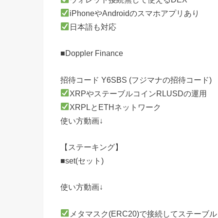
iPhoneやAndroidのスマホアプリあり
日本語も対応
■Doppler Finance
招待コード Y6SBS (フジマナの招待コード)
XRPやステーブルコインRLUSDの運用
XRPLとETHネットワーク
使い方動画↓
【ステーキング】
■set(セット)
使い方動画↓
メタマスク(ERC20)で接続してステーブル