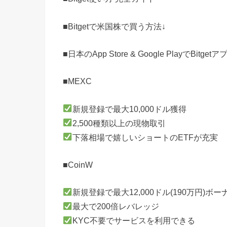
■Bitgetで米国株で買う方法↓
■日本のApp Store & Google Play
■MEXC
新規登録で最大10,000ドル獲得
2,500種類以上の現物取引
下落相場で嬉しいショートのETFが充実
■CoinW
新規登録で最大12,000ドル(190万円)ボー
最大で200倍レバレッジ
KYC不要でサービスを利用できる