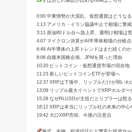
0:00 中東情勢が大混乱、仮想通貨はどうな
1:13 アメリカ・イラン協議中止で相場に警
3:11 原油80ドル台へ急上昇、週明け相場は
4:07 マイクロン決算がAI半導体相場の分岐
6:48 AI半導体の上昇トレンドはまだ続くの
8:06 自腹米国株企画、JPMを買った理由
10:20 ビットコイン・仮想通貨市場の現在地
11:23 新しいビットコインETFが登場へ
12:37 XRPは下落中、リップルだけが弱い
13:09 リップル最大イベントでXRPホルダ
15:28 なぜRLUSDが主役だとリプラーは怒
18:12 XRPは本当にリップル社の未来の中
19:42 大口XRP売却、今後の注意点
株式、先物、投資信託など豊富な投資サー