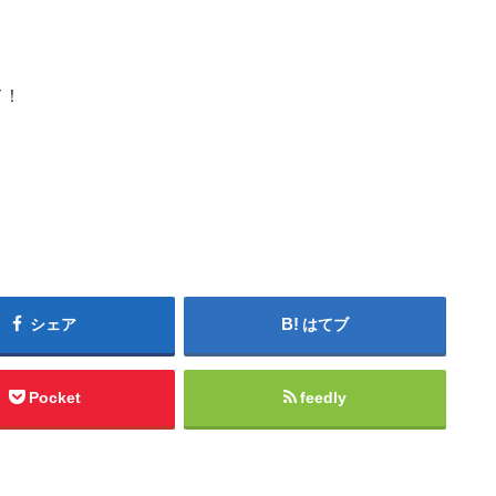
て！
シェア
はてブ
Pocket
feedly