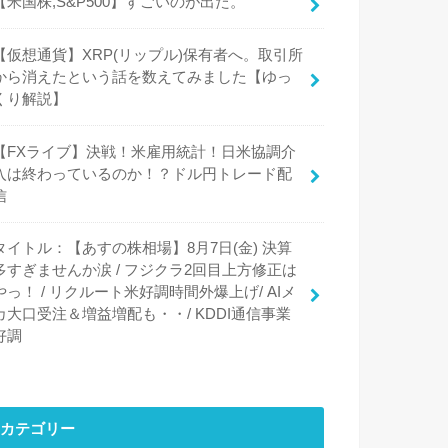
【米国株,S&P500】すごいのが出た。
【仮想通貨】XRP(リップル)保有者へ。取引所
から消えたという話を数えてみました【ゆっ
くり解説】
【FXライブ】決戦！米雇用統計！日米協調介
入は終わっているのか！？ドル円トレード配
信
タイトル：【あすの株相場】8月7日(金) 決算
多すぎませんか涙 / フジクラ2回目上方修正は
やっ！ / リクルート米好調時間外爆上げ/ AIメ
カ大口受注＆増益増配も・・/ KDDI通信事業
好調
カテゴリー