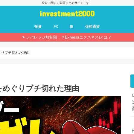
投資に関する動画まとめサイトです。
investment2000
投資
FX
株
仮想通貨
レバレッジ無制限！？Exness(エクスネス)とは？
ぐりブチ切れた理由
をめぐりブチ切れた理由