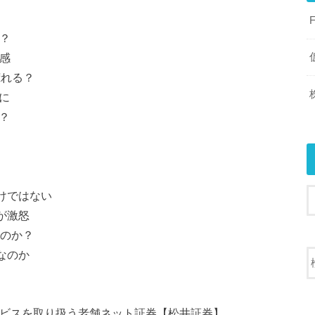
る？
戒感
荒れる？
点に
か？
わけではない
ーが激怒
るのか？
心なのか
ビスを取り扱う老舗ネット証券【松井証券】