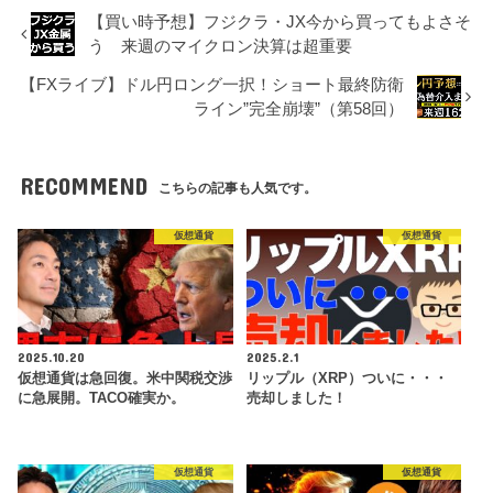
【買い時予想】フジクラ・JX今から買ってもよさそ
う 来週のマイクロン決算は超重要
【FXライブ】ドル円ロング一択！ショート最終防衛
ライン”完全崩壊”（第58回）
RECOMMEND
こちらの記事も人気です。
仮想通貨
仮想通貨
2025.10.20
2025.2.1
仮想通貨は急回復。米中関税交渉
リップル（XRP）ついに・・・
に急展開。TACO確実か。
売却しました！
仮想通貨
仮想通貨