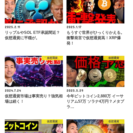
2025.2.11
2025.1.17
リップルやSOL ETF承認間近？
もうすぐ世界がひっくりかえる。
仮想通貨に平穏が。
衝撃発言で仮想通貨高！XRP爆
発！
仮想通貨
仮想通貨
2024.7.24
2025.5.29
仮想通貨市場は事実売り？強気相
今年ビットコイン2,880万 イーサ
場は続く！
リアム57万 ソラナ4万円？メタプ
ラ…
仮想通貨
仮想通貨