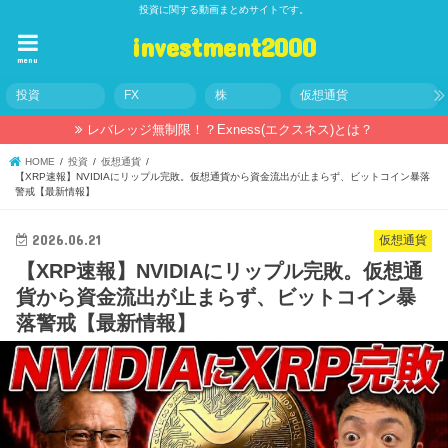
投資に関する動画まとめサイトです。
investment2000
menu
投資
FX
株
仮想通貨
レバレッジ無制限！？Exness(エクスネス)とは？
HOME
投資
仮想通貨
【XRP速報】NVIDIAにリップル完敗。仮想通貨から資金流出が止まらず、ビットコイン暴落
警戒【最新情報】
2026.06.21
仮想通貨
【XRP速報】NVIDIAにリップル完敗。仮想通
貨から資金流出が止まらず、ビットコイン暴
落警戒【最新情報】