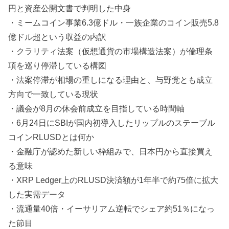
円と資産公開文書で判明した中身
・ミームコイン事業6.3億ドル・一族企業のコイン販売5.8
億ドル超という収益の内訳
・クラリティ法案（仮想通貨の市場構造法案）が倫理条
項を巡り停滞している構図
・法案停滞が相場の重しになる理由と、与野党とも成立
方向で一致している現状
・議会が8月の休会前成立を目指している時間軸
・6月24日にSBIが国内初導入したリップルのステーブル
コインRLUSDとは何か
・金融庁が認めた新しい枠組みで、日本円から直接買え
る意味
・XRP Ledger上のRLUSD決済額が1年半で約75倍に拡大
した実需データ
・流通量40倍・イーサリアム逆転でシェア約51％になっ
た節目