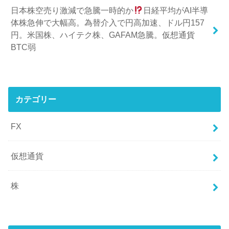
日本株空売り激減で急騰一時的か
日経平均がAI半導
体株急伸で大幅高。為替介入で円高加速、ドル円157
円。米国株、ハイテク株、GAFAM急騰。仮想通貨
BTC弱
カテゴリー
FX
仮想通貨
株