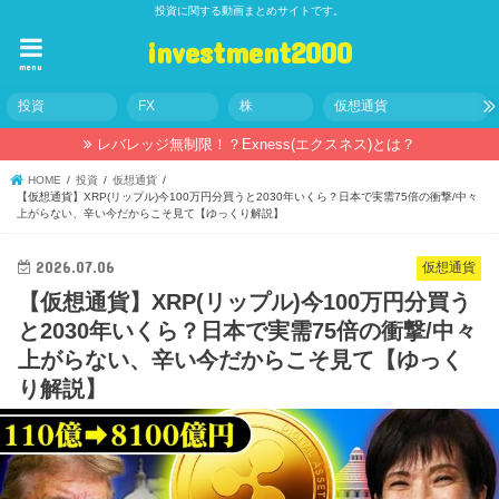
投資に関する動画まとめサイトです。
investment2000
menu
投資
FX
株
仮想通貨
レバレッジ無制限！？Exness(エクスネス)とは？
HOME
投資
仮想通貨
【仮想通貨】XRP(リップル)今100万円分買うと2030年いくら？日本で実需75倍の衝撃/中々
上がらない、辛い今だからこそ見て【ゆっくり解説】
2026.07.06
仮想通貨
【仮想通貨】XRP(リップル)今100万円分買う
と2030年いくら？日本で実需75倍の衝撃/中々
上がらない、辛い今だからこそ見て【ゆっく
り解説】