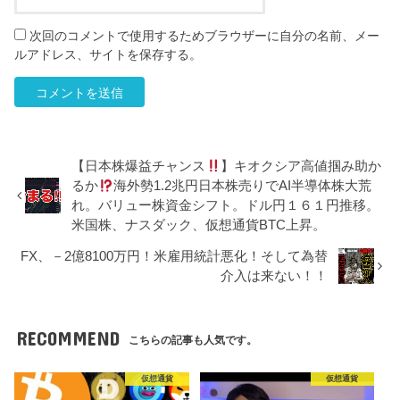
次回のコメントで使用するためブラウザーに自分の名前、メー
ルアドレス、サイトを保存する。
【日本株爆益チャンス
】キオクシア高値掴み助か
るか
海外勢1.2兆円日本株売りでAI半導体株大荒
れ。バリュー株資金シフト。ドル円１６１円推移。
米国株、ナスダック、仮想通貨BTC上昇。
FX、－2億8100万円！米雇用統計悪化！そして為替
介入は来ない！！
RECOMMEND
こちらの記事も人気です。
仮想通貨
仮想通貨