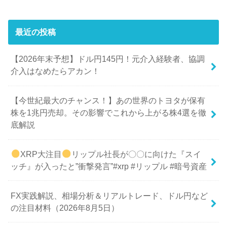
最近の投稿
【2026年末予想】ドル円145円！元介入経験者、協調
介入はなめたらアカン！
【今世紀最大のチャンス！】あの世界のトヨタが保有
株を1兆円売却。その影響でこれから上がる株4選を徹
底解説
XRP大注目
リップル社長が〇〇に向けた『スイ
ッチ』が入ったと”衝撃発言”#xrp #リップル #暗号資産
FX実践解説、相場分析＆リアルトレード、ドル円など
の注目材料（2026年8月5日）