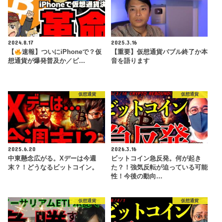
2024.8.17
2025.3.16
【
速報】ついにiPhoneで？仮
【重要】仮想通貨バブル終了か本
想通貨が爆発普及か／ビ…
音を語ります
仮想通貨
仮想通貨
2025.6.20
2026.3.16
中東懸念広がる。Xデーは今週
ビットコイン急反発。何が起き
末？！どうなるビットコイン。
た？！強気反転が迫っている可能
性！今後の動向…
仮想通貨
仮想通貨