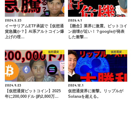
2024.5.23
2026.4.1
イーサリアムETF承認で【仮想通
【懸念】業界に激震。ビットコイ
貨急騰か？】AI系アルトコイン爆
ン崩壊が近い！？googleが発表
上げの理…
した衝撃…
仮想通貨
仮想通貨
2024.9.23
2024.12.1
【仮想通貨ビットコイン】2025
仮想通貨界に衝撃。リップルが
年に200,000ドル (約2,800万…
Solanaを超える。