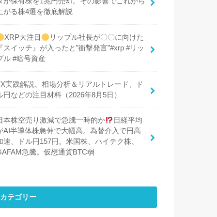
タが保有株を1兆円売却。その影響でこれから
上がる株4選を徹底解説
XRP大注目
リップル社長が〇〇に向けた
『スイッチ』が入ったと”衝撃発言”#xrp #リッ
プル #暗号資産
FX実践解説、相場分析＆リアルトレード、ド
ル円などの注目材料（2026年8月5日）
日本株空売り激減で急騰一時的か
日経平均
がAI半導体株急伸で大幅高。為替介入で円高
加速、ドル円157円。米国株、ハイテク株、
GAFAM急騰。仮想通貨BTC弱
カテゴリー