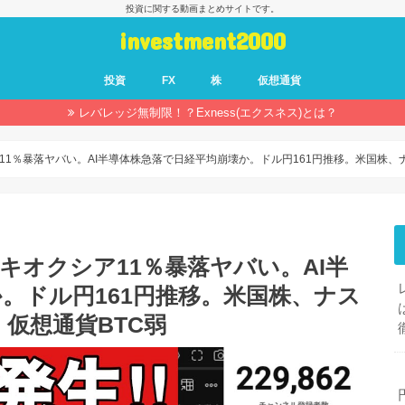
投資に関する動画まとめサイトです。
investment2000
投資
FX
株
仮想通貨
レバレッジ無制限！？Exness(エクスネス)とは？
11％暴落ヤバい。AI半導体株急落で日経平均崩壊か。ドル円161円推移。米国株、
キオクシア11％暴落ヤバい。AI半
。ドル円161円推移。米国株、ナス
仮想通貨BTC弱