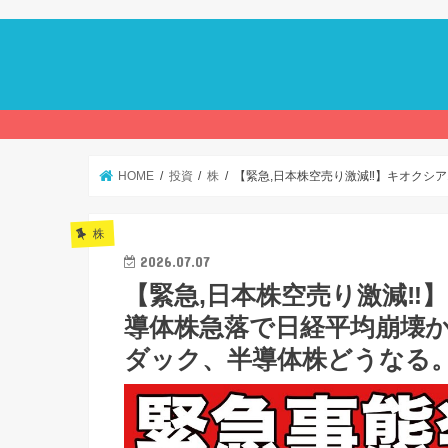
HOME
投資
株
【緊急,日本株空売り激減‼】キオクシア
株
2026.07.07
【緊急,日本株空売り激減‼】
導体株急落で日経平均崩壊か
ダック、半導体株どうなる。