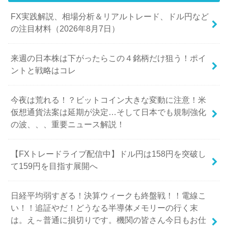
FX実践解説、相場分析＆リアルトレード、ドル円など
の注目材料（2026年8月7日）
来週の日本株は下がったらこの４銘柄だけ狙う！ポイ
ントと戦略はコレ
今夜は荒れる！？ビットコイン大きな変動に注意！米
仮想通貨法案は延期が決定…そして日本でも規制強化
の波、、、重要ニュース解説！
【FXトレードライブ配信中】ドル円は158円を突破し
て159円を目指す展開へ
日経平均弱すぎる！決算ウィークも終盤戦！！電線こ
い！！追証やだ！どうなる半導体メモリーの行く末
は。え～普通に損切りです。機関の皆さん今日もお仕