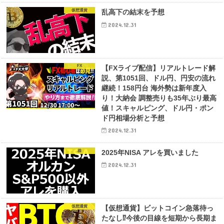
仮想通貨
乱高下の結末を予想
2024.12.31
FX
【FXライブ配信】リアルトレード解
説、第1051回、ドル円、円安の流れ
継続！158円台 海外勢は新年度入
り！大納会 調整売りも35年ぶり最高
値！スキャルピング、ドル円・ポン
ド円相場分析と予想
2024.12.31
株
2025年NISA アレを買いました
2024.12.31
仮想通貨
【仮想通貨】ビットコイン急落待っ
たなし⁉︎今後の目線を短期から長期ま