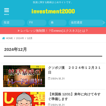
投資に関する動画まとめサイトです。
investment2000
menu
投資
FX
株
仮想通貨
レバレッジ無制限！？Exness(エクスネス)とは？
HOME
2024年
12月
2024年12月
FX
クソポジ漢 ２０２４年１２月３１
日
2024.12.31
株
【米国株 12/31】来年に向けて今す
ぐ準備します
2024.12.31