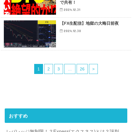
で共有！
2024.12.31
FX
【FX生配信】地獄の大晦日前夜
2024.12.30
1
2
3
…
26
>
おすすめ
レバレッジ無制限！？Exness(エクスネス)とは？評判