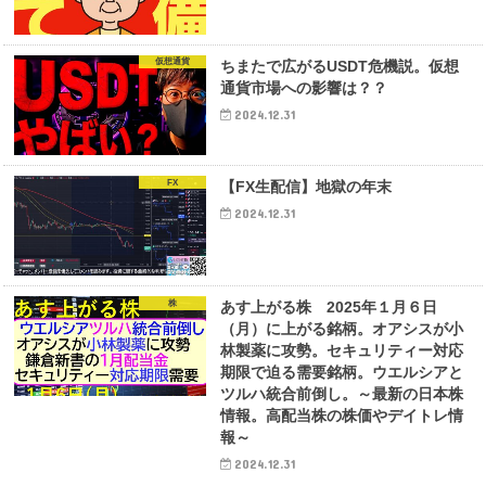
仮想通貨
ちまたで広がるUSDT危機説。仮想
通貨市場への影響は？？
2024.12.31
FX
【FX生配信】地獄の年末
2024.12.31
株
あす上がる株 2025年１月６日
（月）に上がる銘柄。オアシスが小
林製薬に攻勢。セキュリティー対応
期限で迫る需要銘柄。ウエルシアと
ツルハ統合前倒し。～最新の日本株
情報。高配当株の株価やデイトレ情
報～
2024.12.31