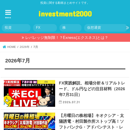
投資に関する動画まとめサイトです。
investment2000
menu
投資
FX
株
仮想通貨
レバレッジ無制限！？Exness(エクスネス)とは？
HOME
2026年
7月
2026年7月
FX
FX実践解説、相場分析＆リアルトレ
ード、ドル円などの注目材料（2026
年7月31日）
2026.07.31
株
【月曜日の株相場】キオクシア・太
陽誘電・村田製作所ストップ高！ソ
フトバンクG・アドバンテスト・レ