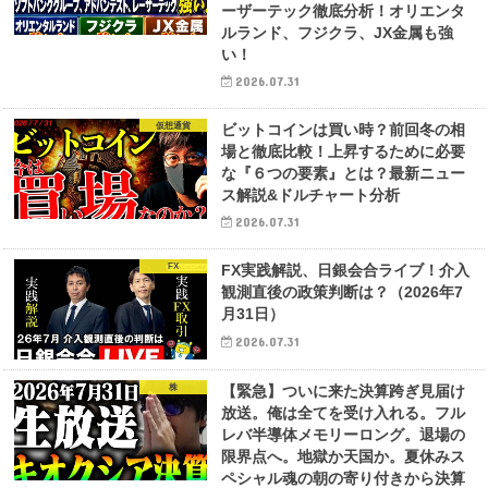
ーザーテック徹底分析！オリエンタ
ルランド、フジクラ、JX金属も強
い！
2026.07.31
仮想通貨
ビットコインは買い時？前回冬の相
場と徹底比較！上昇するために必要
な『６つの要素』とは？最新ニュー
ス解説&ドルチャート分析
2026.07.31
FX
FX実践解説、日銀会合ライブ！介入
観測直後の政策判断は？（2026年7
月31日）
2026.07.31
株
【緊急】ついに来た決算跨ぎ見届け
放送。俺は全てを受け入れる。フル
レバ半導体メモリーロング。退場の
限界点へ。地獄か天国か。夏休みス
ペシャル魂の朝の寄り付きから決算