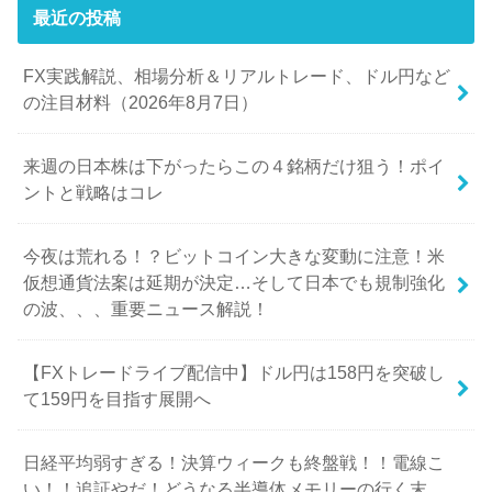
最近の投稿
FX実践解説、相場分析＆リアルトレード、ドル円など
の注目材料（2026年8月7日）
来週の日本株は下がったらこの４銘柄だけ狙う！ポイ
ントと戦略はコレ
今夜は荒れる！？ビットコイン大きな変動に注意！米
仮想通貨法案は延期が決定…そして日本でも規制強化
の波、、、重要ニュース解説！
【FXトレードライブ配信中】ドル円は158円を突破し
て159円を目指す展開へ
日経平均弱すぎる！決算ウィークも終盤戦！！電線こ
い！！追証やだ！どうなる半導体メモリーの行く末