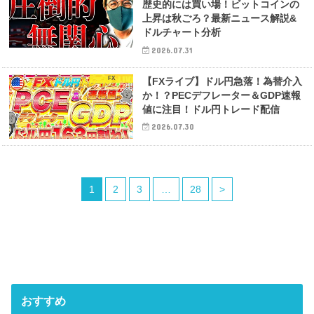
歴史的には買い場！ビットコインの
上昇は秋ごろ？最新ニュース解説&
ドルチャート分析
2026.07.31
FX
【FXライブ】ドル円急落！為替介入
か！？PECデフレーター＆GDP速報
値に注目！ドル円トレード配信
2026.07.30
1
2
3
…
28
>
おすすめ