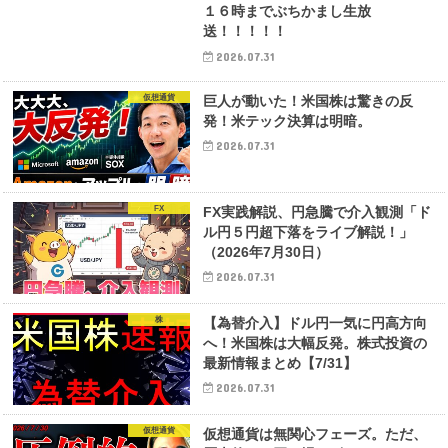
１６時までぶちかまし生放
送！！！！！
2026.07.31
仮想通貨
巨人が動いた！米国株は驚きの反
発！米テック決算は明暗。
2026.07.31
FX
FX実践解説、円急騰で介入観測「ド
ル円５円超下落をライブ解説！」
（2026年7月30日）
2026.07.31
株
【為替介入】ドル円一気に円高方向
へ！米国株は大幅反発。株式投資の
最新情報まとめ【7/31】
2026.07.31
仮想通貨
仮想通貨は無関心フェーズ。ただ、