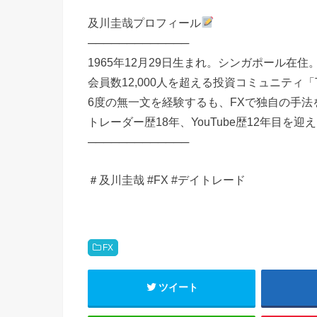
及川圭哉プロフィール
─────────────
1965年12月29日生まれ。シンガポール在住
会員数12,000人を超える投資コミュニティ「Trad
6度の無一文を経験するも、FXで独自の手
トレーダー歴18年、YouTube歴12年目を
─────────────
＃及川圭哉 #FX #デイトレード
FX
ツイート