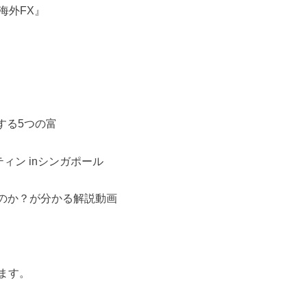
海外FX』
する5つの富
ィン inシンガポール
」のか？が分かる解説動画
ます。