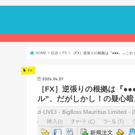
HOME
投資
FX
［FX］逆張りの根拠は『●●●』→これ
FX
2026.04.07
［FX］逆張りの根拠は『●
ル”、だがしかし！の疑心暗鬼