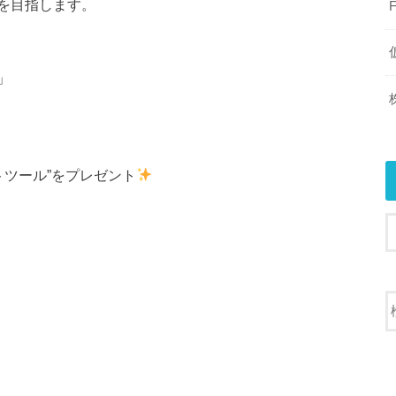
を目指します。
」
トツール”をプレゼント