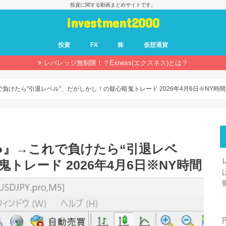
投資に関する動画まとめサイトです。
investment2000
投資
FX
株
仮想通貨
レバレッジ無制限！？Exness(エクスネス)とは？
で負けたら“引退レベル”、だがしかし！の疑心暗鬼トレード 2026年4月6日※NY時間
●●』→これで負けたら“引退レベ
トレード 2026年4月6日※NY時間