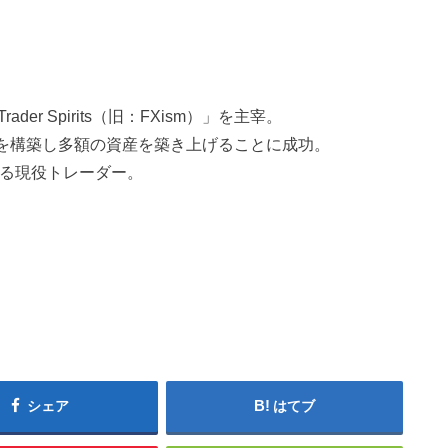
。
er Spirits（旧：FXism）」を主宰。
法を構築し多額の資産を築き上げることに成功。
迎える現役トレーダー。
シェア
はてブ