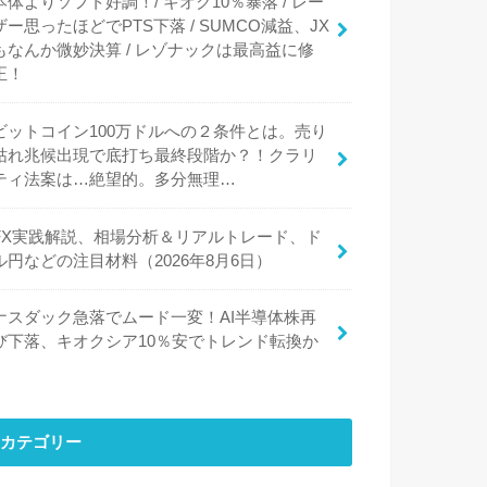
本体よりソフト好調！/ キオク10％暴落 / レー
ザー思ったほどでPTS下落 / SUMCO減益、JX
もなんか微妙決算 / レゾナックは最高益に修
正！
ビットコイン100万ドルへの２条件とは。売り
枯れ兆候出現で底打ち最終段階か？！クラリ
ティ法案は…絶望的。多分無理…
FX実践解説、相場分析＆リアルトレード、ド
ル円などの注目材料（2026年8月6日）
ナスダック急落でムード一変！AI半導体株再
び下落、キオクシア10％安でトレンド転換か
カテゴリー