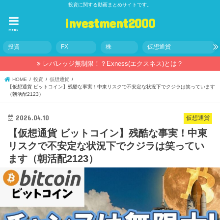
投資に関する動画まとめサイトです。
investment2000
menu
投資
FX
株
仮想通貨
レバレッジ無制限！？Exness(エクスネス)とは？
HOME
投資
仮想通貨
【仮想通貨 ビットコイン】残酷な事実！中東リスクで不安定な状況下でクジラは笑っています
（朝活配2123）
2026.04.10
仮想通貨
【仮想通貨 ビットコイン】残酷な事実！中東
リスクで不安定な状況下でクジラは笑ってい
ます（朝活配2123）