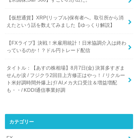
【仮想通貨】XRP(リップル)保有者へ。取引所から消
えたという話を数えてみました【ゆっくり解説】
【FXライブ】決戦！米雇用統計！日米協調介入は終わ
っているのか！？ドル円トレード配信
タイトル：【あすの株相場】8月7日(金) 決算多すぎま
せんか涙 / フジクラ2回目上方修正はやっ！ / リクルー
ト米好調時間外爆上げ/ AIメカ大口受注＆増益増配
も・・/ KDDI通信事業好調
カテゴリー
FX