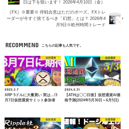
日は下を狙います！ 2026年4月10日（金）
［FX］※重要※ 停戦合意はただのポーズ。FXトレ
ーダーが今すぐ捨てるべき「幻想」とは？ 2026年4
月9日※欧州時間トレード
RECOMMEND
こちらの記事も人気です。
仮想通貨
仮想通貨
2025.3.7
2024.5.31
XRP 5ドルに大量買い 実は…!3
【ATHは〇〇日後】仮想通貨AI価
月7日仮想通貨サミット参加者
格予測(2024年5月30日～6月5日)
仮想通貨
仮想通貨