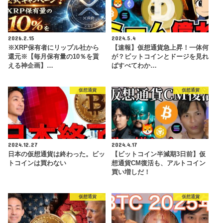
2026.2.15
2024.5.4
※XRP保有者にリップル社から
【速報】仮想通貨急上昇！一体何
還元※【毎月保有量の10％を貰
が？ビットコインとドージを見れ
える神企画】…
ばすべてわか…
仮想通貨
仮想通貨
2024.12.27
2024.4.17
日本の仮想通貨は終わった。ビッ
【ビットコイン半減期3日前】仮
トコインは買わない
想通貨CM復活も、アルトコイン
買い増しだ！
仮想通貨
仮想通貨