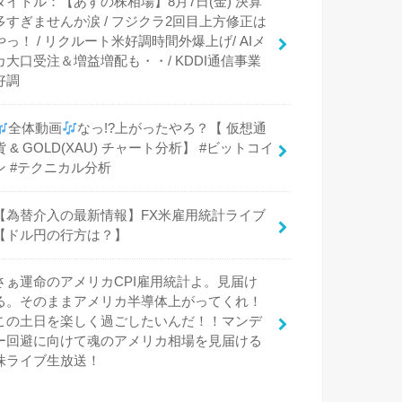
タイトル：【あすの株相場】8月7日(金) 決算
多すぎませんか涙 / フジクラ2回目上方修正は
やっ！ / リクルート米好調時間外爆上げ/ AIメ
カ大口受注＆増益増配も・・/ KDDI通信事業
好調
全体動画
なっ!?上がったやろ？【 仮想通
貨 & GOLD(XAU) チャート分析】 #ビットコイ
ン #テクニカル分析
【為替介入の最新情報】FX米雇用統計ライブ
【ドル円の行方は？】
さぁ運命のアメリカCPI雇用統計よ。見届け
る。そのままアメリカ半導体上がってくれ！
この土日を楽しく過ごしたいんだ！！マンデ
ー回避に向けて魂のアメリカ相場を見届ける
株ライブ生放送！