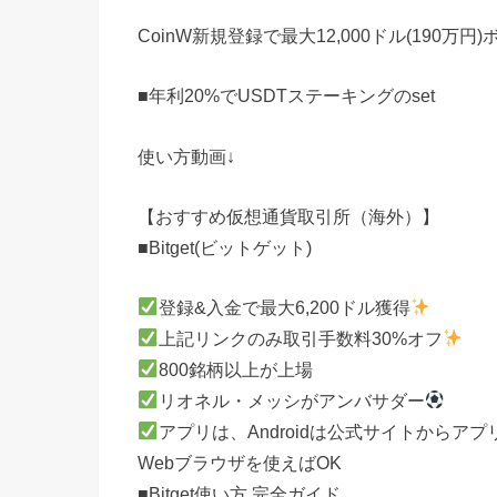
CoinW新規登録で最大12,000ドル(190万円
■年利20%でUSDTステーキングのset
使い方動画↓
【おすすめ仮想通貨取引所（海外）】
■Bitget(ビットゲット)
登録&入金で最大6,200ドル獲得
上記リンクのみ取引手数料30%オフ
800銘柄以上が上場
リオネル・メッシがアンバサダー
アプリは、Androidは公式サイトからアプ
Webブラウザを使えばOK
■Bitget使い方 完全ガイド