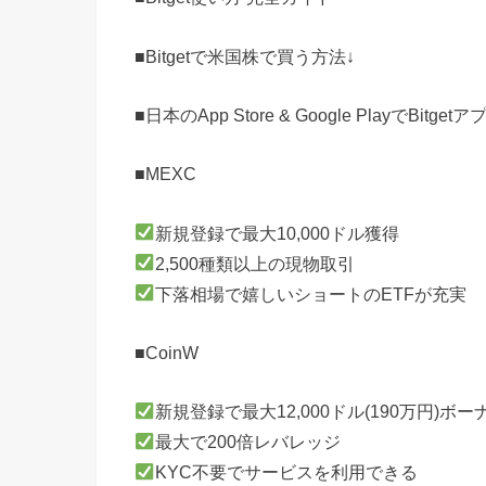
■Bitgetで米国株で買う方法↓
■日本のApp Store & Google Play
■MEXC
新規登録で最大10,000ドル獲得
2,500種類以上の現物取引
下落相場で嬉しいショートのETFが充実
■CoinW
新規登録で最大12,000ドル(190万円)ボー
最大で200倍レバレッジ
KYC不要でサービスを利用できる