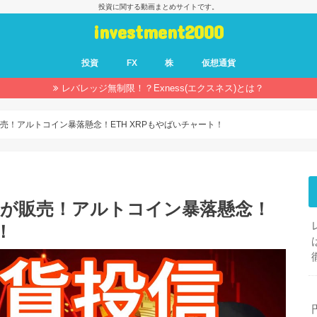
投資に関する動画まとめサイトです。
investment2000
投資
FX
株
仮想通貨
レバレッジ無制限！？Exness(エクスネス)とは？
販売！アルトコイン暴落懸念！ETH XRPもやばいチャート！
楽天が販売！アルトコイン暴落懸念！
！