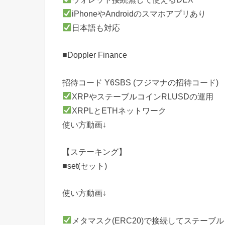
iPhoneやAndroidのスマホアプリあり
日本語も対応
■Doppler Finance
招待コード Y6SBS (フジマナの招待コード)
XRPやステーブルコインRLUSDの運用
XRPLとETHネットワーク
使い方動画↓
【ステーキング】
■set(セット)
使い方動画↓
メタマスク(ERC20)で接続してステーブル