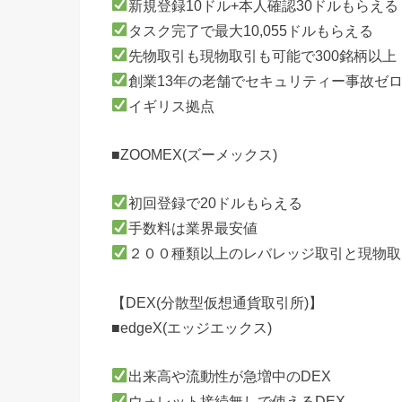
新規登録10ドル+本人確認30ドルもらえる
タスク完了で最大10,055ドルもらえる
先物取引も現物取引も可能で300銘柄以上
創業13年の老舗でセキュリティー事故ゼ
イギリス拠点
■ZOOMEX(ズーメックス)
初回登録で20ドルもらえる
手数料は業界最安値
２００種類以上のレバレッジ取引と現物取
【DEX(分散型仮想通貨取引所)】
■edgeX(エッジエックス)
出来高や流動性が急増中のDEX
ウォレット接続無しで使えるDEX