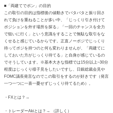
■「両建てでポン」の目的
この取引の目的は指標後の値動きでバタバタと振り回さ
れて負けを重ねることが多い中、「じっくり引き付けて
ポジションを外す場所を探る」「一回のチャンスを全力
で狙いに行く」という意識をすることで無駄な取引をな
くせると感じているからです。正直ノーポジでじっくり
待ってポジを持つのと何も変わりませんが、「両建てに
しておいた方がじっくり待てる」と自身が感じているの
でそうしています。※基本大きな指標では15分以上~30分
程度はじっくり様子見をしたいですし、日銀総裁会見や
FOMC議長発言なのでこの取引をするのが好きです（発言
一つ一つに一喜一憂せずじっくり待てるため）。
・FXとは？→
・トレーダーAkiとは？→ （詳しく）