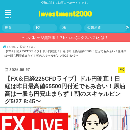
投資に関する動画まとめサイトです。
investment2000
menu
投資
FX
株
仮想通貨
レバレッジ無制限！？Exness(エクスネス)とは？
HOME
投資
FX
【FX＆日経225CFDライブ】ドル円硬直！日経は昨日最高値65500円付近でもみ合い！原油高
は一服も円安止まらず！朝のスキャルピング5/27 8:45〜
2026.05.27
FX
【FX＆日経225CFDライブ】ドル円硬直！日
経は昨日最高値65500円付近でもみ合い！原油
高は一服も円安止まらず！朝のスキャルピン
グ5/27 8:45〜