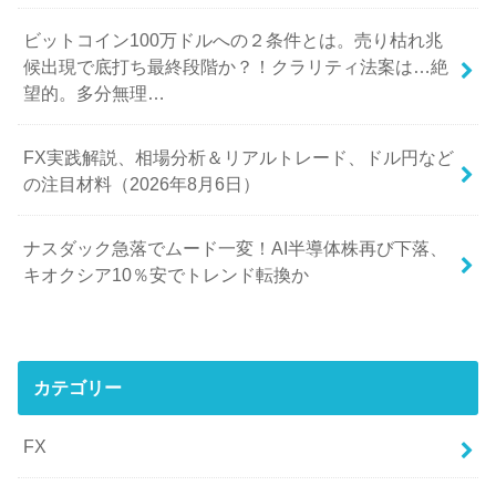
ビットコイン100万ドルへの２条件とは。売り枯れ兆
候出現で底打ち最終段階か？！クラリティ法案は…絶
望的。多分無理…
FX実践解説、相場分析＆リアルトレード、ドル円など
の注目材料（2026年8月6日）
ナスダック急落でムード一変！AI半導体株再び下落、
キオクシア10％安でトレンド転換か
カテゴリー
FX