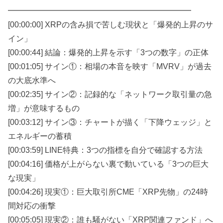
━━━━━━━━━━━━━━━━━━━━━━━
[00:00:00] XRPの含み損で苦しむ現状と「爆発的上昇のサ
イン」
[00:00:44] 結論：爆発的上昇を示す「3つの数字」の正体
[00:01:05] サイン①：相場の本音を映す「MVRV」が過去
の大底水準へ
[00:02:35] サイン②：記録的な「ネットワーク取引量の急
増」が意味するもの
[00:03:12] サイン③：チャートが描く「下降ウェッジ」と
エネルギーの蓄積
[00:03:59] LINE特典：3つの指標を自分で確認する方法
[00:04:16] 価格が上がらない裏で動いている「3つの巨大
な現実」
[00:04:26] 現実①：巨大取引所CME「XRP先物」の24時
間対応の衝撃
[00:05:05] 現実②：誰も騒がない「XRP関連ファンド」へ