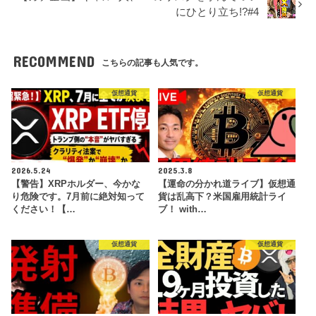
にひとり立ち!?#4
RECOMMEND
こちらの記事も人気です。
仮想通貨
仮想通貨
2026.5.24
2025.3.8
【警告】XRPホルダー、今かな
【運命の分かれ道ライブ】仮想通
り危険です。7月前に絶対知って
貨は乱高下？米国雇用統計ライ
ください！【…
ブ！ with…
仮想通貨
仮想通貨