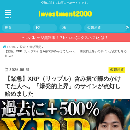
投資に関する動画まとめサイトです。
investment2000
menu
投資
FX
株
仮想通貨
レバレッジ無制限！？Exness(エクスネス)とは？
HOME
投資
仮想通貨
【緊急】XRP（リップル）含み損で諦めかけてた人へ。「爆発的上昇」のサインが点灯し始め
ました
2026.05.31
仮想通貨
【緊急】XRP（リップル）含み損で諦めかけ
てた人へ。「爆発的上昇」のサインが点灯し
始めました