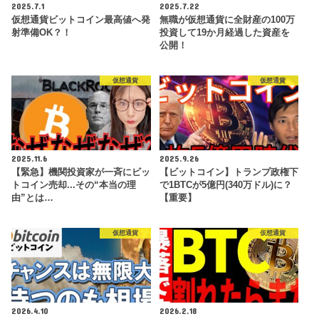
2025.7.1
2025.7.22
仮想通貨ビットコイン最高値へ発
無職が仮想通貨に全財産の100万
射準備OK？！
投資して19か月経過した資産を
公開！
仮想通貨
仮想通貨
2025.11.6
2025.9.26
【緊急】機関投資家が一斉にビッ
【ビットコイン】トランプ政権下
トコイン売却...その“本当の理
で1BTCが5億円(340万ドル)に？
由”とは…
【重要】
仮想通貨
仮想通貨
2026.4.10
2026.2.18