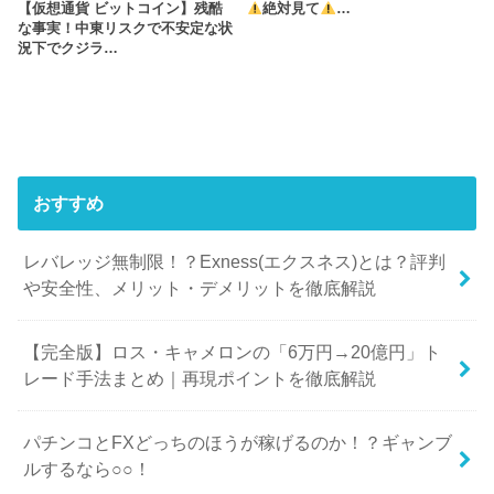
【仮想通貨 ビットコイン】残酷
絶対見て
…
な事実！中東リスクで不安定な状
況下でクジラ…
おすすめ
レバレッジ無制限！？Exness(エクスネス)とは？評判
や安全性、メリット・デメリットを徹底解説
【完全版】ロス・キャメロンの「6万円→20億円」ト
レード手法まとめ｜再現ポイントを徹底解説
パチンコとFXどっちのほうが稼げるのか！？ギャンブ
ルするなら○○！