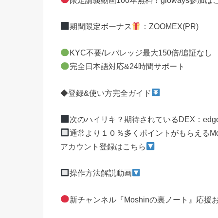
期間限定ボーナス
：ZOOMEX(PR)
KYC不要/レバレッジ最大150倍/追証なし
完全日本語対応&24時間サポート
◆登録&使い方完全ガイド
次のハイリキ？期待されているDEX：edg
通常より１０％多くポイントがもらえるMos
アカウント登録はこちら
操作方法解説動画
新チャンネル『Moshinの裏ノート』応援