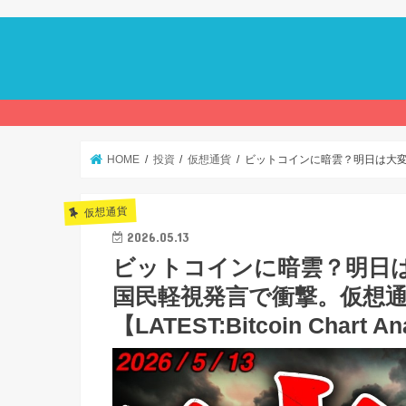
HOME
投資
仮想通貨
ビットコインに暗雲？明日は大変動警戒
仮想通貨
2026.05.13
ビットコインに暗雲？明日
国民軽視発言で衝撃。仮想
【LATEST:Bitcoin Chart An