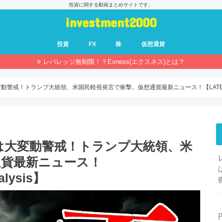
投資に関する動画まとめサイトです。
investment2000
投資
FX
株
仮想通貨
レバレッジ無制限！？Exness(エクスネス)とは？
！トランプ大統領、米国民軽視発言で衝撃。仮想通貨最新ニュース！【LATEST:Bitcoin
は大変動警戒！トランプ大統領、米
通貨最新ニュース！
alysis】