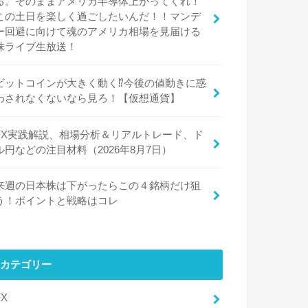
る。そのままアメリカ半導体上がってくれ！
この土日を楽しく過ごしたいんだ！！マンデ
ー回避に向けて魂のアメリカ相場を見届ける
株ライブ生放送！
ビットコインが大きく動く⁉今後の値動きに惑
わされなくないなら見ろ！【仮想通貨】
FX実践解説、相場分析＆リアルトレード、ド
ル円などの注目材料（2026年8月7日）
来週の日本株は下がったらこの４銘柄だけ狙
う！ポイントと戦略はコレ
カテゴリー
FX