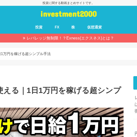
投資に関する動画まとめサイトです。
investment2000
投資
FX
株
仮想通貨
レバレッジ無制限！？Exness(エクスネス)とは？
日1万円を稼げる超シンプル手法
使える｜1日1万円を稼げる超シンプ