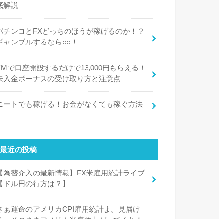
底解説
パチンコとFXどっちのほうが稼げるのか！？
ギャンブルするなら○○！
XMで口座開設するだけで13,000円もらえる！
未入金ボーナスの受け取り方と注意点
ニートでも稼げる！お金がなくても稼ぐ方法
最近の投稿
【為替介入の最新情報】FX米雇用統計ライブ
【ドル円の行方は？】
さぁ運命のアメリカCPI雇用統計よ。見届け