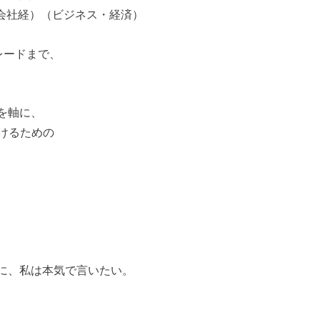
・会社経）（ビジネス・経済）
レードまで、
理を軸に、
けるための
人に、私は本気で言いたい。