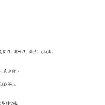
。
を拠点に海外取引業務にも従事。
場に向き合い、
を複数輩出。
して取材掲載。