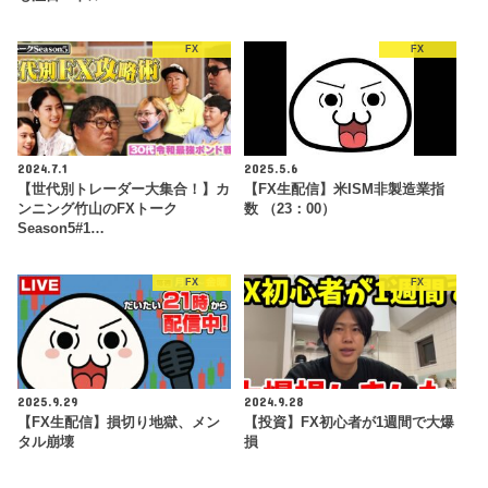
FX
FX
2024.7.1
2025.5.6
【世代別トレーダー大集合！】カ
【FX生配信】米ISM非製造業指
ンニング竹山のFXトーク
数 （23：00）
Season5#1…
FX
FX
2025.9.29
2024.9.28
【FX生配信】損切り地獄、メン
【投資】FX初心者が1週間で大爆
タル崩壊
損