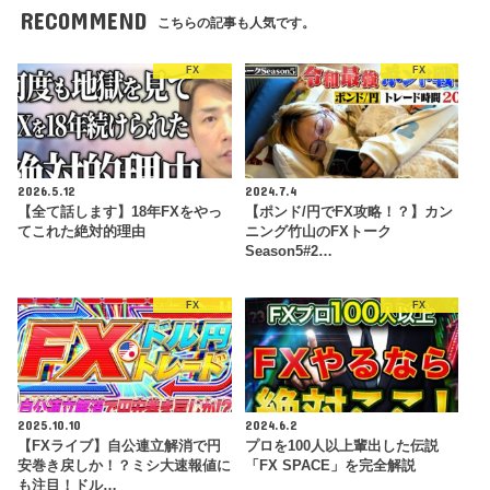
RECOMMEND
こちらの記事も人気です。
FX
FX
2026.5.12
2024.7.4
【全て話します】18年FXをやっ
【ポンド/円でFX攻略！？】カン
てこれた絶対的理由
ニング竹山のFXトーク
Season5#2…
FX
FX
2025.10.10
2024.6.2
【FXライブ】自公連立解消で円
プロを100人以上輩出した伝説
安巻き戻しか！？ミシ大速報値に
「FX SPACE」を完全解説
も注目！ドル…