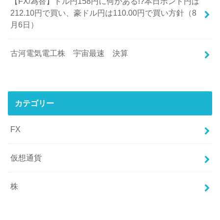
【FX/為替】ドル円158円に何かある!?本日ポンド円は
212.10円で買い、豪ドル円は110.00円で買い方針（8
月6日）
古河電気電工株 宇宙最速 決算
カテゴリー
FX
仮想通貨
株