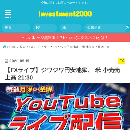
投資に関する動画まとめサイトです。
investment2000
menu
投資
FX
株
仮想通貨
レバレッジ無制限！？Exness(エクスネス)とは？
HOME
投資
FX
【FXライブ】ジワジワ円安地獄、 米 小売売上高 21:30
2026.05.15
FX
【FXライブ】ジワジワ円安地獄、 米 小売売
上高 21:30