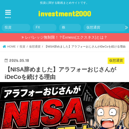
投資に関する動画まとめサイトです。
investment2000
menu
投資
FX
株
仮想通貨
レバレッジ無制限！？Exness(エクスネス)とは？
HOME
投資
仮想通貨
【NISA辞めました】アラフォーおじさんがiDeCoを続ける理由
2026.05.18
仮想通貨
【NISA辞めました】アラフォーおじさんが
iDeCoを続ける理由