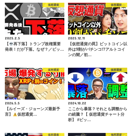
仮想通貨
仮想通貨
2025.2.5
2025.12.11
【
再下落】トランプ政権重要
【仮想通貨の罠】ビットコイン以
発表！だが下落。なぜ？／ビッ…
外は9割がパチンコ!?アルトコイ
ンの闇／初…
仮想通貨
仮想通貨
2026.5.5
2024.10.22
【ルイーズ・ジョーンズ最新予
ここから暴落？それとも調整から
言】
仮想通貨…
の続騰？【 仮想通貨チャート分
析】 #ビッ…
仮想通貨
仮想通貨