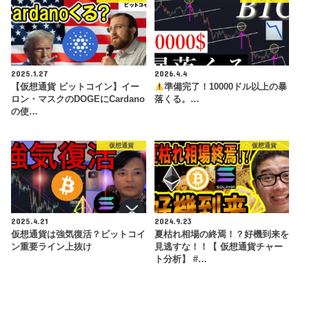
2025.1.27
2026.4.4
【仮想通貨 ビットコイン】イー
準備完了！10000ドル以上の暴
ロン・マスクのDOGEにCardano
落くる。…
の使…
仮想通貨
仮想通貨
2025.4.21
2024.9.23
仮想通貨は強気復活？ビットコイ
夏枯れ相場の終焉！？好機到来を
ン重要ライン上抜け
見逃すな！！【 仮想通貨チャー
ト分析】 #…