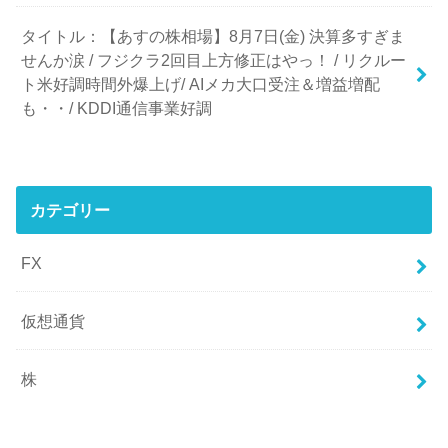
タイトル：【あすの株相場】8月7日(金) 決算多すぎま
せんか涙 / フジクラ2回目上方修正はやっ！ / リクルー
ト米好調時間外爆上げ/ AIメカ大口受注＆増益増配
も・・/ KDDI通信事業好調
カテゴリー
FX
仮想通貨
株