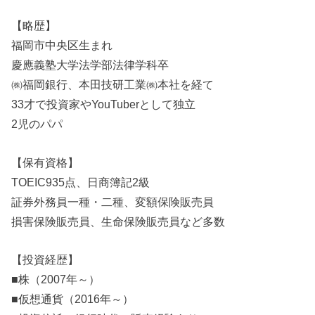
【略歴】
福岡市中央区生まれ
慶應義塾大学法学部法律学科卒
㈱福岡銀行、本田技研工業㈱本社を経て
33才で投資家やYouTuberとして独立
2児のパパ
【保有資格】
TOEIC935点、日商簿記2級
証券外務員一種・二種、変額保険販売員
損害保険販売員、生命保険販売員など多数
【投資経歴】
■株（2007年～）
■仮想通貨（2016年～）