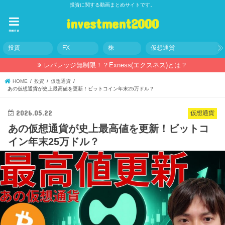
投資に関する動画まとめサイトです。
investment2000
menu
投資
FX
株
仮想通貨
レバレッジ無制限！？Exness(エクスネス)とは？
HOME
投資
仮想通貨
あの仮想通貨が史上最高値を更新！ビットコイン年末25万ドル？
2026.05.22
仮想通貨
あの仮想通貨が史上最高値を更新！ビットコ
イン年末25万ドル？