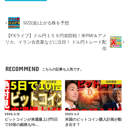
5/22(金)上がる株を予想
【FXライブ】ドル円１５９円攻防戦！米PMI＆アメ
リカ、イラン合意案などに注目！ ドル円トレード配
信
RECOMMEND
こちらの記事も人気です。
仮想通貨
仮想通貨
2026.4.12
2025.4.2
ビットコインが来週爆上げ⁉5日
米国のビットコイン購入計画が動
で10倍の銘柄もǶ…
き出す？