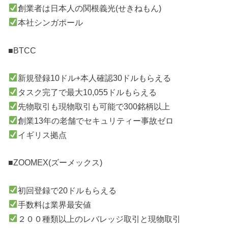
創業者は日本人の関根義光(せきねもん)
本社シンガポール
■BTCC
新規登録10ドル+本人確認30ドルもらえる
タスク完了で最大10,055ドルもらえる
先物取引も現物取引も可能で300銘柄以上
創業13年の老舗でセキュリティー事故ゼロ
イギリス拠点
■ZOOMEX(ズーメックス)
初回登録で20ドルもらえる
手数料は業界最安値
２００種類以上のレバレッジ取引と現物取引