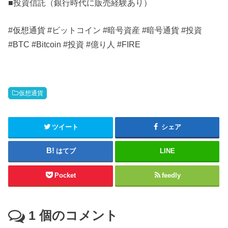
■投資信託（銀行時代に販売経験あり）
#仮想通貨 #ビットコイン #暗号資産 #暗号通貨 #投資
#BTC #Bitcoin #投資 #億り人 #FIRE
仮想通貨
ツイート
シェア
はてブ
LINE
Pocket
feedly
1
個のコメント