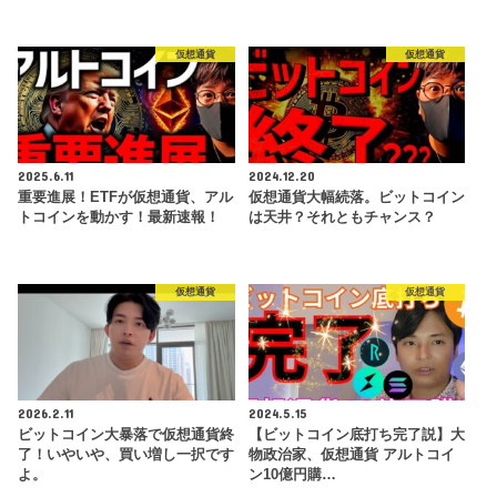
仮想通貨
仮想通貨
2025.6.11
2024.12.20
重要進展！ETFが仮想通貨、アル
仮想通貨大幅続落。ビットコイン
トコインを動かす！最新速報！
は天井？それともチャンス？
仮想通貨
仮想通貨
2026.2.11
2024.5.15
ビットコイン大暴落で仮想通貨終
【ビットコイン底打ち完了説】大
了！いやいや、買い増し一択です
物政治家、仮想通貨 アルトコイ
よ。
ン10億円購…