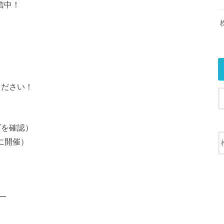
信中！
ください！
ダを確認）
に開催）
━