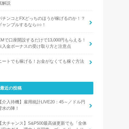
底解説
パチンコとFXどっちのほうが稼げるのか！？
ギャンブルするなら○○！
XMで口座開設するだけで13,000円もらえる！
未入金ボーナスの受け取り方と注意点
ニートでも稼げる！お金がなくても稼ぐ方法
最近の投稿
【介入待機】雇用統計LIVE20：45～／ドル円
背水の陣！
【大チャンス】S&P500最高値更新でも「全体