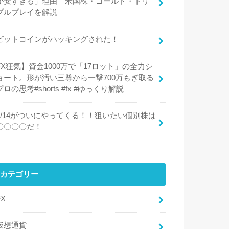
が安すぎる」理由｜米国株・ゴールド・トリ
プルプレイを解説
ビットコインがハッキングされた！
FX狂気】資金1000万で「17ロット」の全力シ
ョート。形が汚い三尊から一撃700万もぎ取る
プロの思考#shorts #fx #ゆっくり解説
8/14がついにやってくる！！狙いたい個別株は
〇〇〇〇だ！
カテゴリー
FX
仮想通貨