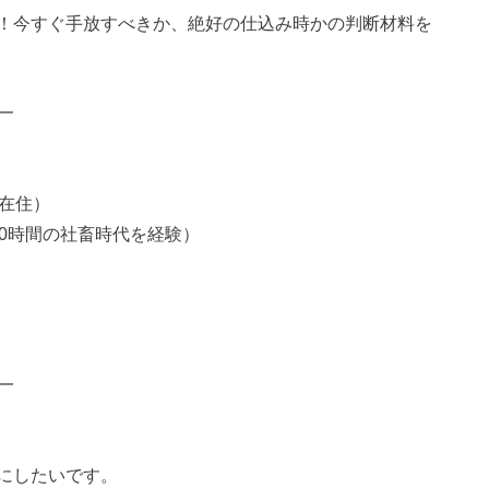
！今すぐ手放すべきか、絶好の仕込み時かの判断材料を
━
在住）
0時間の社畜時代を経験）
━
にしたいです。