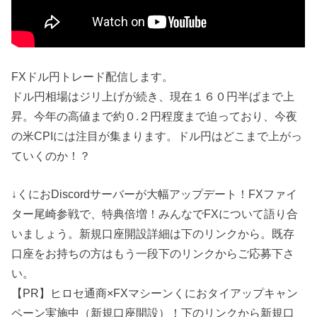
FXドル円トレード配信します。
ドル円相場はジリ上げが続き、現在１６０円半ばまで上
昇。今年の高値まで約０.２円程度まで迫っており、今夜
の米CPIには注目が集まります。ドル円はどこまで上がっ
ていくのか！？
↓くにおDiscordサーバーが大幅アップデート！FXファイ
ター尾崎参戦で、特典倍増！みんなでFXについて語り合
いましょう。新規口座開設詳細は下のリンクから。既存
口座をお持ちの方はもう一段下のリンクからご応募下さ
い。
【PR】ヒロセ通商×FXマシーンくにおタイアップキャン
ペーン実施中（新規口座開設）！下のリンクから新規口