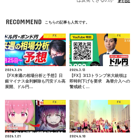
RECOMMEND
こちらの記事も人気です。
FX
FX
2024.3.24
2026.3.13
【FX来週の相場分析と予想】日
【FX】3/13トランプ米大統領は
銀マイナス金利解除も円安ドル高
即時利下げを要求 為替介入への
展開、ドル円…
警戒続く…
FX
FX
2026.1.21
2024.6.10