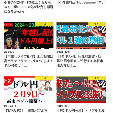
令和の問題作「FX戦士くるみち
f(x) 에프엑스 'Hot Summer' MV
ゃん」遂にアニメ化が決定し話題
になるwwww
FX
FX
2025.1.1
2025.6.15
【年越しライブ配信】まだ相場は
【FX ドル円】円最弱通貨へ転
高ボラティリティで動いてます！
落!? 戦争報道→逆行する為替市
ドル円強し！…
場の真相｜…
FX
FX
2026.2.7
2025.11.2
【TAKA FX】 高市バブル再
【FX ドル円分析】トリプル３波