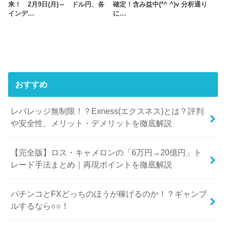
来！ 2月9日(月)～ ドル円、各
確定！含み益中(*^ ^)v 分析通り
インデ…
に…
おすすめ
レバレッジ無制限！？Exness(エクスネス)とは？評判
や安全性、メリット・デメリットを徹底解説
【完全版】ロス・キャメロンの「6万円→20億円」ト
レード手法まとめ｜再現ポイントを徹底解説
パチンコとFXどっちのほうが稼げるのか！？ギャンブ
ルするなら○○！