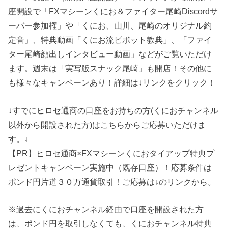
座開設で「FXマシーンくにお＆ファイター尾崎Discordサ
ーバー参加権」や「くにお、山川、尾崎のオリジナル約
定音」、特典動画「くにお流ピボット教典」、「ファイ
ター尾崎顔出しインタビュー動画」などがご覧いただけ
ます。週末は「実写版スナック尾崎」も開店！その他に
も様々なキャンペーンあり！詳細は↓リンクをクリック！
↓すでにヒロセ通商の口座をお持ちの方(くにおチャンネル
以外から開設された方)はこちらからご応募いただけま
す。↓
【PR】ヒロセ通商×FXマシーンくにおタイアップ特典プ
レゼントキャンペーン実施中（既存口座）！応募条件は
ポンド円片道３０万通貨取引！ご応募は↓のリンクから。
※過去にくにおチャンネル経由で口座を開設された方
は、ポンド円を取引しなくても、くにおチャンネル特典