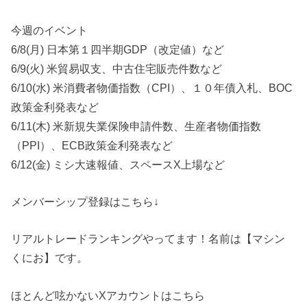
今週のイベント
6/8(月) 日本第１四半期GDP（改定値）など
6/9(火) 米貿易収支、中古住宅販売件数など
6/10(水) 米消費者物価指数（CPI）、１０年債入札、BOC
政策金利発表など
6/11(木) 米新規失業保険申請件数、生産者物価指数
（PPI）、ECB政策金利発表など
6/12(金) ミシ大速報値、スペースX上場など
メンバーシップ登録はこちら↓
リアルトレードランキングやってます！名前は【マシン
くにお】です。
ほとんど呟かないXアカウントはこちら