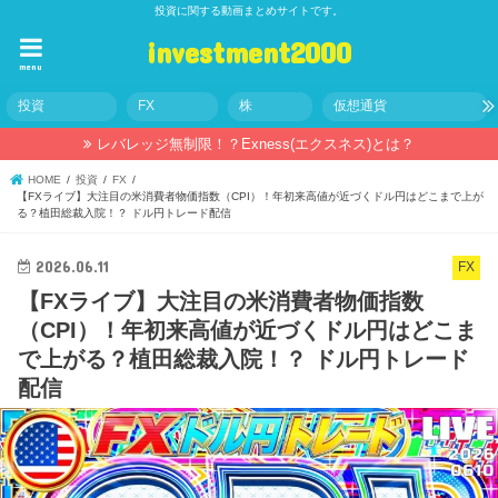
投資に関する動画まとめサイトです。
investment2000
menu
投資
FX
株
仮想通貨
レバレッジ無制限！？Exness(エクスネス)とは？
HOME
投資
FX
【FXライブ】大注目の米消費者物価指数（CPI）！年初来高値が近づくドル円はどこまで上が
る？植田総裁入院！？ ドル円トレード配信
2026.06.11
FX
【FXライブ】大注目の米消費者物価指数
（CPI）！年初来高値が近づくドル円はどこま
で上がる？植田総裁入院！？ ドル円トレード
配信