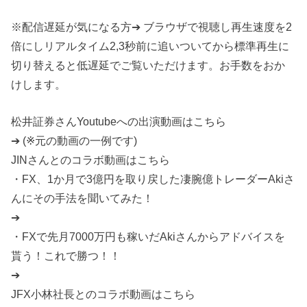
※配信遅延が気になる方➔ ブラウザで視聴し再生速度を2
倍にしリアルタイム2,3秒前に追いついてから標準再生に
切り替えると低遅延でご覧いただけます。お手数をおか
けします。
松井証券さんYoutubeへの出演動画はこちら
➔ (※元の動画の一例です)
JINさんとのコラボ動画はこちら
・FX、1か月で3億円を取り戻した凄腕億トレーダーAkiさ
んにその手法を聞いてみた！
➔
・FXで先月7000万円も稼いだAkiさんからアドバイスを
貰う！これで勝つ！！
➔
JFX小林社長とのコラボ動画はこちら