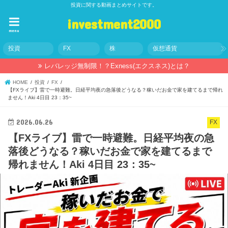
投資に関する動画まとめサイトです。
investment2000
menu
投資
FX
株
仮想通貨
レバレッジ無制限！？Exness(エクスネス)とは？
HOME
投資
FX
【FXライブ】雷で一時避難。日経平均夜の急落後どうなる？稼いだお金で家を建てるまで帰れ
ません！Aki 4日目 23：35~
2026.06.26
FX
【FXライブ】雷で一時避難。日経平均夜の急
落後どうなる？稼いだお金で家を建てるまで
帰れません！Aki 4日目 23：35~