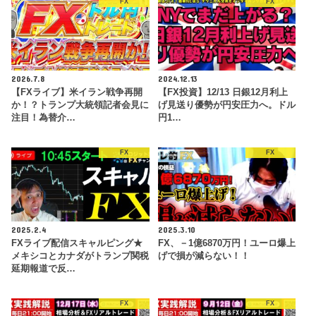
FX
FX
2026.7.8
2024.12.13
【FXライブ】米イラン戦争再開
【FX投資】12/13 日銀12月利上
か！？トランプ大統領記者会見に
げ見送り優勢が円安圧力へ。ドル
注目！為替介…
円1…
FX
FX
2025.2.4
2025.3.10
FXライブ配信スキャルピング★
FX、－1億6870万円！ユーロ爆上
メキシコとカナダがトランプ関税
げで損が減らない！！
延期報道で反…
FX
FX