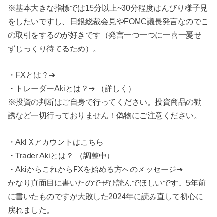
※基本大きな指標では15分以上~30分程度はんびり様子見
をしたいですし、日銀総裁会見やFOMC議長発言なのでこ
の取引をするのが好きです（発言一つ一つに一喜一憂せ
ずじっくり待てるため）。
・FXとは？➔
・トレーダーAkiとは？➔ （詳しく）
※投資の判断はご自身で行ってください。投資商品の勧
誘など一切行っておりません！偽物にご注意ください。
・Aki Xアカウントはこちら
・Trader Akiとは？ （調整中）
・AkiからこれからFXを始める方へのメッセージ➔
かなり真面目に書いたのでぜひ読んでほしいです。5年前
に書いたものですが大敗した2024年に読み直して初心に
戻れました。