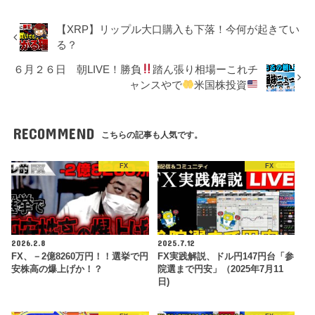
【XRP】リップル大口購入も下落！今何が起きてい
る？
６月２６日 朝LIVE！勝負
踏ん張り相場ーこれチ
ャンスやで
米国株投資
RECOMMEND
こちらの記事も人気です。
FX
FX
2026.2.8
2025.7.12
FX、－2億8260万円！！選挙で円
FX実践解説、ドル円147円台「参
安株高の爆上げか！？
院選まで円安」（2025年7月11
日)