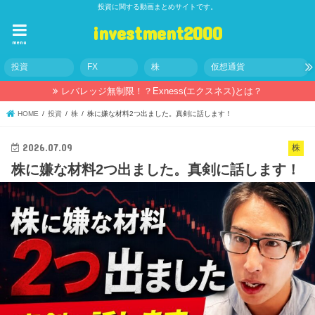
投資に関する動画まとめサイトです。
investment2000
menu
投資
FX
株
仮想通貨
レバレッジ無制限！？Exness(エクスネス)とは？
HOME
投資
株
株に嫌な材料2つ出ました。真剣に話します！
2026.07.09
株
株に嫌な材料2つ出ました。真剣に話します！