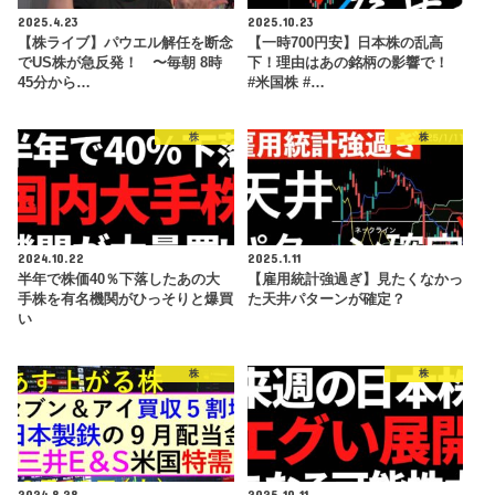
2025.4.23
2025.10.23
【株ライブ】パウエル解任を断念
【一時700円安】日本株の乱高
でUS株が急反発！ 〜毎朝 8時
下！理由はあの銘柄の影響で！
45分から…
#米国株 #…
株
株
2024.10.22
2025.1.11
半年で株価40％下落したあの大
【雇用統計強過ぎ】見たくなかっ
手株を有名機関がひっそりと爆買
た天井パターンが確定？
い
株
株
2024.8.28
2025.10.11