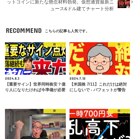
ットコインに新たな懸念材料勃発。仮想通貨最新ニ
ュース&ドル建てチャート分析
RECOMMEND
こちらの記事も人気です。
株
株
2024.8.3
2024.7.12
【重要サイン】世界同時株安？億
【米国株 7/11】これだけは絶対
り人になりたければ今準備が必要
にしないで - バフェットが警告
株
株