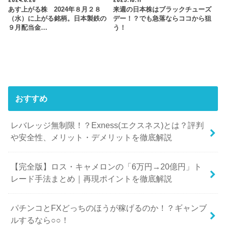
あす上がる株 2024年８月２８
来週の日本株はブラックチューズ
（水）に上がる銘柄。日本製鉄の
デー！？でも急落ならココから狙
９月配当金…
う！
おすすめ
レバレッジ無制限！？Exness(エクスネス)とは？評判
や安全性、メリット・デメリットを徹底解説
【完全版】ロス・キャメロンの「6万円→20億円」ト
レード手法まとめ｜再現ポイントを徹底解説
パチンコとFXどっちのほうが稼げるのか！？ギャンブ
ルするなら○○！