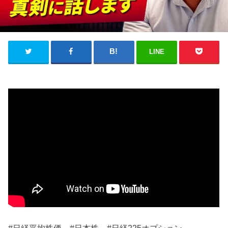
LINE
#日経平均株価 #日本株 #日経225オプション