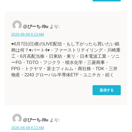
@ぴーち-l9u
より:
2026-06-08 6:13 AM
♥6月7日(日)夜のLIVE配信・もし下がったら買いたい銘
柄は何？♥パート4♥・ファーストリテイリング・川崎重
工・6月高配当株・日東紡・東リ・日本電波工業・ソニ
ーFG・TOTO・フジクラ・積水化学・三菱商事・
FPG・トクヤマ・富士フィルム・商社株・TDK・三井
物産・2243 グローバル半導体ETF・ユニチカ・続く
返信する
@ぴーち-l9u
より:
2026-06-08 6:13 AM