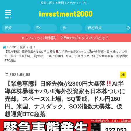
投資に関する動画まとめサイトです。
investment2000
menu
投資
FX
株
仮想通貨
レバレッジ無制限！？Exness(エクスネス)とは？
HOME
投資
株
【緊急事態】日経先物が2800円大暴落
AI半導体株暴落ヤバい‼海外投資家も日本株ついに売
却。スペースX上場、SQ警戒。ドル円160円。米国、ナスダック、SOX指数大暴落。仮想通貨
BTC急落
2026.06.08
株
【緊急事態】日経先物が2800円大暴落
AI半
導体株暴落ヤバい‼海外投資家も日本株ついに
売却。スペースX上場、SQ警戒。ドル円160
円。米国、ナスダック、SOX指数大暴落。仮
想通貨BTC急落