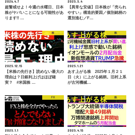
2026.4.7
2025.5.4
超警戒せよ！今週の水曜日、日本
【異常な安値】日本株が「売られ
株がヤバいことになる可能性があ
やすい」構造的要因／個別銘柄の
ります!! …
選別進む／F…
株
株
2025.12.15
2025.1.21
【米株の先行き】読めない最大の
あす上がる株 2025年１月２１
理由は？日銀利上げはほぼ確
日（火）に上がる銘柄。旧村上系
実？ #米国株 …
が古河機械…
FX
株
2025.1.1
2025.4.15