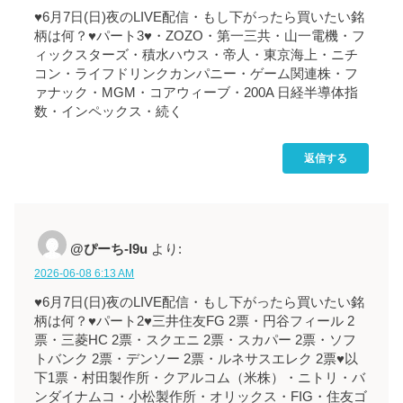
♥6月7日(日)夜のLIVE配信・もし下がったら買いたい銘
柄は何？♥パート3♥・ZOZO・第一三共・山一電機・フ
ィックスターズ・積水ハウス・帝人・東京海上・ニチ
コン・ライフドリンクカンパニー・ゲーム関連株・フ
ァナック・MGM・コアウィーブ・200A 日経半導体指
数・インペックス・続く
返信する
@ぴーち-l9u
より:
2026-06-08 6:13 AM
♥6月7日(日)夜のLIVE配信・もし下がったら買いたい銘
柄は何？♥パート2♥三井住友FG 2票・円谷フィール 2
票・三菱HC 2票・スクエニ 2票・スカパー 2票・ソフ
トバンク 2票・デンソー 2票・ルネサスエレク 2票♥以
下1票・村田製作所・クアルコム（米株）・ニトリ・バ
ンダイナムコ・小松製作所・オリックス・FIG・住友ゴ