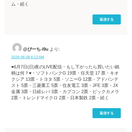
ム・続く
返信する
@ぴーち-l9u
より:
2026-06-08 6:13 AM
♥6月7日(日)夜のLIVE配信・もし下がったら買いたい銘
柄は何？♥・ソフトバンクG 19票・任天堂 17 票・キオ
クシア 13票・トヨタ 5票・ソニーG 12票・アドバンテ
スト 5票・三菱重工 5票・住友電工 3票・JFE 3票・JX
金属 3票・日経レバ 3票・カプコン 2票・ビックカメラ
2票・トレンドマイクロ 2票・日本製鉄 2票・続く
返信する