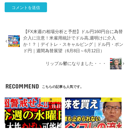
【FX来週の相場分析と予想】ドル円160円台に為替
介入に注意！米雇用統計でドル高,週明けに介入
か！？｜デイトレ・スキャルピング｜ドル円・ポン
ド円｜週間為替展望（6月8日～6月12日）
リップル鬱になりました・・・
RECOMMEND
こちらの記事も人気です。
株
株