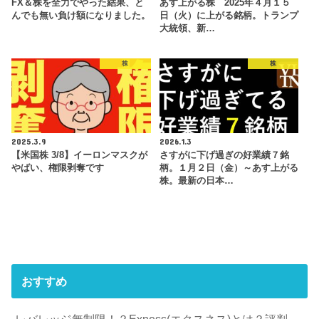
FX＆株を全力でやった結果、と
あす上がる株 2025年４月１５
んでも無い負け額になりました。
日（火）に上がる銘柄。トランプ
大統領、新…
株
株
2025.3.9
2026.1.3
【米国株 3/8】イーロンマスクが
さすがに下げ過ぎの好業績７銘
やばい、権限剥奪です
柄。１月２日（金）～あす上がる
株。最新の日本…
おすすめ
レバレッジ無制限！？Exness(エクスネス)とは？評判