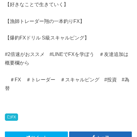
【好きなことで生きていく】
【漁師トレーダー翔の一本釣りFX】
【爆釣FXドリル S級スキャルピング】
#2倍速がおススメ #LINEでFXを学ぼう ＃友達追加は
概要欄から
＃FX ＃トレーダー ＃スキャルピング #投資 #為
替
FX