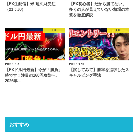
【FX生配信】米 耐久財受注
【FX初心者】だから勝てない。
（21：30）
多くの人が見えていない相場の本
質を徹底解説
FX
FX
2026.6.3
2026.1.18
【FXドル円最新】今が「勝負」
【試してみて】勝率を追求したス
時です！注目の160円攻防へ。
キャルピング手法
2026年…
おすすめ