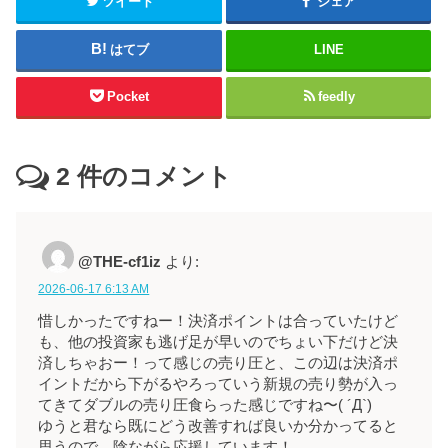
ツイート
シェア
はてブ
LINE
Pocket
feedly
2
件のコメント
@THE-cf1iz
より:
2026-06-17 6:13 AM
惜しかったですねー！決済ポイントは合っていたけど
も、他の投資家も逃げ足が早いのでちょい下だけど決
済しちゃおー！って感じの売り圧と、この辺は決済ポ
イントだから下がるやろっていう新規の売り勢が入っ
てきてダブルの売り圧食らった感じですね〜( ´Д`)
ゆうと君なら既にどう改善すれば良いか分かってると
思うので、陰ながら応援しています！