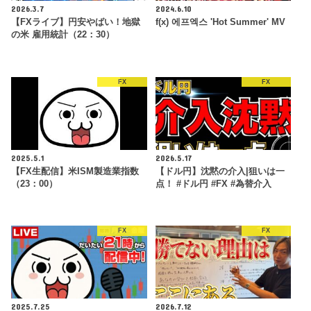
2026.3.7
2024.6.10
【FXライブ】円安やばい！地獄
f(x) 에프엑스 'Hot Summer' MV
の米 雇用統計（22：30）
FX
FX
2025.5.1
2026.5.17
【FX生配信】米ISM製造業指数
【ドル円】沈黙の介入|狙いは一
（23：00）
点！ #ドル円 #FX #為替介入
FX
FX
2025.7.25
2026.7.12