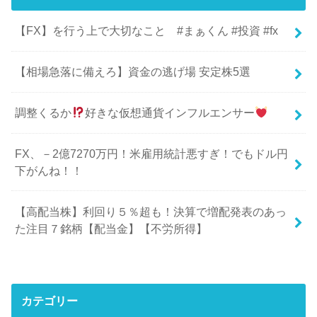
【FX】を行う上で大切なこと #まぁくん #投資 #fx
【相場急落に備えろ】資金の逃げ場 安定株5選
調整くるか
好きな仮想通貨インフルエンサー
FX、－2億7270万円！米雇用統計悪すぎ！でもドル円
下がんね！！
【高配当株】利回り５％超も！決算で増配発表のあっ
た注目７銘柄【配当金】【不労所得】
カテゴリー