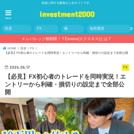
投資に関する動画まとめサイトです。
investment2000
menu
投資
FX
株
仮想通貨
レバレッジ無制限！？Exness(エクスネス)とは？
HOME
投資
FX
【必見】FX初心者のトレードを同時実況！エントリーから利確・損切りの設定まで全部公開
2026.06.17
FX
【必見】FX初心者のトレードを同時実況！エ
ントリーから利確・損切りの設定まで全部公
開