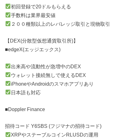
初回登録で20ドルもらえる
手数料は業界最安値
２００種類以上のレバレッジ取引と現物取引
【DEX(分散型仮想通貨取引所)】
■edgeX(エッジエックス)
出来高や流動性が急増中のDEX
ウォレット接続無しで使えるDEX
iPhoneやAndroidのスマホアプリあり
日本語も対応
■Doppler Finance
招待コード Y6SBS (フジマナの招待コード)
XRPやステーブルコインRLUSDの運用