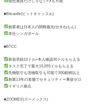
仮想通貨だけじゃなくFXも可能
■Bitcastle(ビットキャッスル)
創業者は日本人の関根義光(せきねもん)
本社シンガポール
■BTCC
新規登録10ドル+本人確認30ドルもらえる
タスク完了で最大10,055ドルもらえる
先物取引も現物取引も可能で300銘柄以上
創業13年の老舗でセキュリティー事故ゼロ
イギリス拠点
■ZOOMEX(ズーメックス)