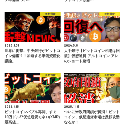
仮想通貨
仮想通貨
2025.1.31
2024.5.8
世界に衝撃。中央銀行がビットコ
大手銀行【ビットコイン相場は回
イン備蓄？！加速する準備資産化
復】仮想通貨 アルトコイン アレ
議論。
のショート急増
仮想通貨
仮想通貨
2026.1.15
2025.11.13
ビットコインバブル再開、すぐ
ついに米政府閉鎖が解消！ビット
10万ドル!?仮想通貨モネロ(XMR)
コイン、仮想通貨市場は反転攻勢
最高値…
なるか！