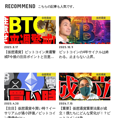
RECOMMEND
こちらの記事も人気です。
仮想通貨
仮想通貨
2025.8.17
2025.10.9
【仮想通貨】ビットコイン来週警
ビットコインの4年サイクルは終
戒⁉今後の注目ポイントと注意…
わる。止まらない上昇。
仮想通貨
仮想通貨
2025.4.30
2026.7.15
【注目】仮想通貨今買い時？イー
【重要】仮想通貨重要法案が成
サリアムが過小評価／ビットコイ
立！僕たちにどんな変化が！？ビ
ン準備金つい…
ットコインは急…