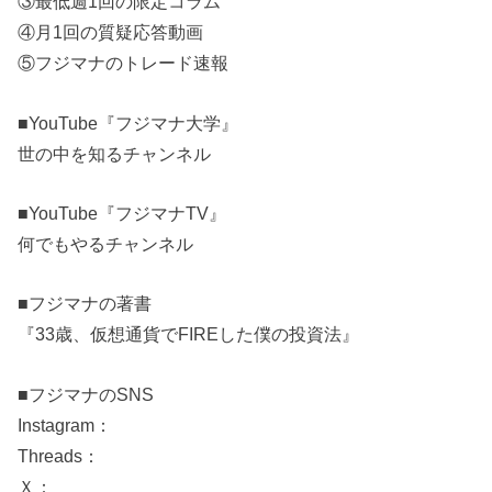
③最低週1回の限定コラム
④月1回の質疑応答動画
⑤フジマナのトレード速報
■YouTube『フジマナ大学』
世の中を知るチャンネル
■YouTube『フジマナTV』
何でもやるチャンネル
■フジマナの著書
『33歳、仮想通貨でFIREした僕の投資法』
■フジマナのSNS
Instagram：
Threads：
Ｘ：