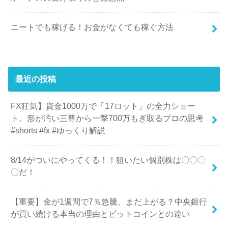
ニートでも稼げる！お金がなくても稼ぐ方法
最近の投稿
FX狂気】資金1000万で「17ロット」の全力ショー
ト。形が汚い三尊から一撃700万もぎ取るプロの思考
#shorts #fx #ゆっくり解説
8/14がついにやってくる！！狙いたい個別株は〇〇〇
〇だ！
【重要】金が1週間で7％急騰、まだ上がる？中央銀行
が買い続ける本当の理由とビットコインとの違い