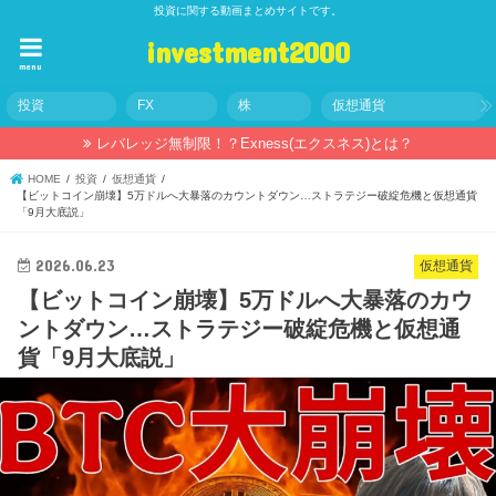
投資に関する動画まとめサイトです。
investment2000
menu
投資
FX
株
仮想通貨
レバレッジ無制限！？Exness(エクスネス)とは？
HOME
投資
仮想通貨
​【ビットコイン崩壊】5万ドルへ大暴落のカウントダウン…ストラテジー破綻危機と仮想通貨
「9月大底説」
2026.06.23
仮想通貨
​【ビットコイン崩壊】5万ドルへ大暴落のカウ
ントダウン…ストラテジー破綻危機と仮想通
貨「9月大底説」