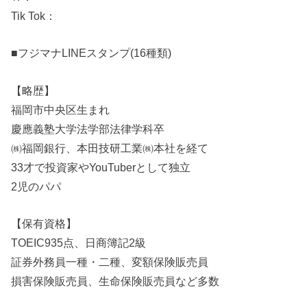
Tik Tok：
■フジマナLINEスタンプ(16種類)
【略歴】
福岡市中央区生まれ
慶應義塾大学法学部法律学科卒
㈱福岡銀行、本田技研工業㈱本社を経て
33才で投資家やYouTuberとして独立
2児のパパ
【保有資格】
TOEIC935点、日商簿記2級
証券外務員一種・二種、変額保険販売員
損害保険販売員、生命保険販売員など多数