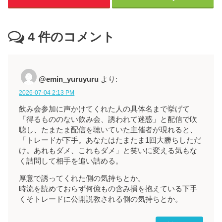
4
件のコメント
@emin_yuruyuru
より:
2026-07-04 2:13 PM
飲み会参加に声かけてくれた人の具体名まで挙げて
「得るもののない飲み会、誘われて迷惑」と配信で吹
聴し、たまたま配信を聴いていた主催者が現れると、
「トレードが下手。あなたはたまたま1回大勝ちしただ
け。あれもダメ、これもダメ」と笑いに変える気もな
く詰問して相手を追い詰める。
厚意で誘ってくれた側の気持ちとか。
時流を読めておらず何億もの含み損を抱えている下手
くそトレードに公開説教される側の気持ちとか。