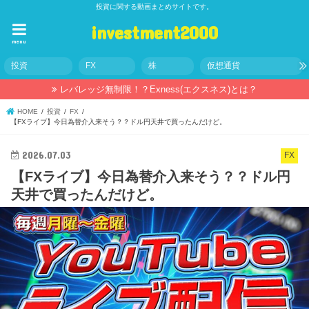
投資に関する動画まとめサイトです。
investment2000
menu
投資
FX
株
仮想通貨
レバレッジ無制限！？Exness(エクスネス)とは？
HOME
投資
FX
【FXライブ】今日為替介入来そう？？ドル円天井で買ったんだけど。
2026.07.03
FX
【FXライブ】今日為替介入来そう？？ドル円
天井で買ったんだけど。