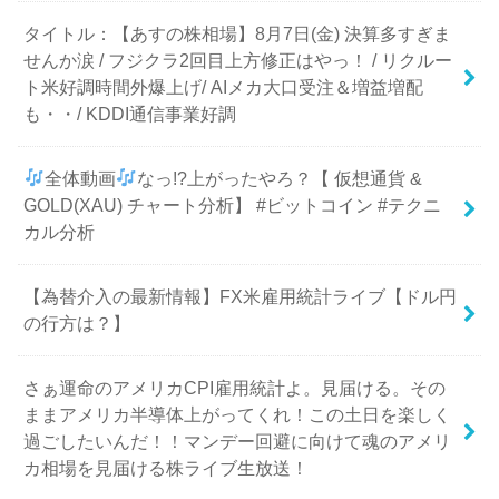
タイトル：【あすの株相場】8月7日(金) 決算多すぎま
せんか涙 / フジクラ2回目上方修正はやっ！ / リクルー
ト米好調時間外爆上げ/ AIメカ大口受注＆増益増配
も・・/ KDDI通信事業好調
全体動画
なっ!?上がったやろ？【 仮想通貨 &
GOLD(XAU) チャート分析】 #ビットコイン #テクニ
カル分析
【為替介入の最新情報】FX米雇用統計ライブ【ドル円
の行方は？】
さぁ運命のアメリカCPI雇用統計よ。見届ける。その
ままアメリカ半導体上がってくれ！この土日を楽しく
過ごしたいんだ！！マンデー回避に向けて魂のアメリ
カ相場を見届ける株ライブ生放送！