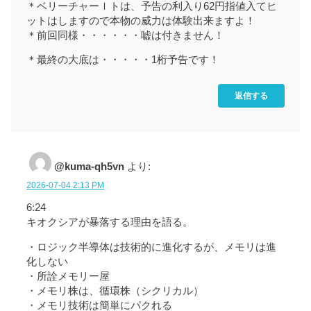
＊ベリーチャーｌトは、予告の利入り62円指値入てヒ
ットはしますので本物の威力は体験出来ますよ！
＊前回同様・・・・・・嘘は付きません！
＊最終の大底は・・・・・1桁予告です！
返信する
@kuma-qh5vn
より:
2026-07-04 2:13 PM
6:24
キオクシアが暴落する理由を語る。
・ロジック半導体は技術的に進化するが、メモリは進
化しない
・所詮メモリー屋
・メモリ株は、循環株（シクリカル）
・メモリ技術は簡単にパクれる