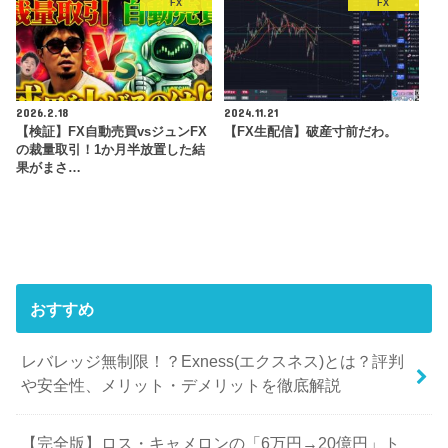
FX
FX
2026.2.18
2024.11.21
【検証】FX自動売買vsジュンFX
【FX生配信】破産寸前だわ。
の裁量取引！1か月半放置した結
果がまさ…
おすすめ
レバレッジ無制限！？Exness(エクスネス)とは？評判
や安全性、メリット・デメリットを徹底解説
【完全版】ロス・キャメロンの「6万円→20億円」ト