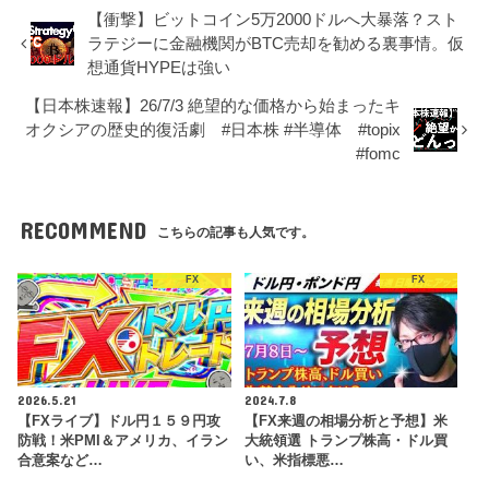
​【衝撃】ビットコイン5万2000ドルへ大暴落？スト
ラテジーに金融機関がBTC売却を勧める裏事情。仮
想通貨HYPEは強い
【日本株速報】26/7/3 絶望的な価格から始まったキ
オクシアの歴史的復活劇 #日本株 #半導体 #topix
#fomc
RECOMMEND
こちらの記事も人気です。
FX
FX
2026.5.21
2024.7.8
【FXライブ】ドル円１５９円攻
【FX来週の相場分析と予想】米
防戦！米PMI＆アメリカ、イラン
大統領選 トランプ株高・ドル買
合意案など…
い、米指標悪…