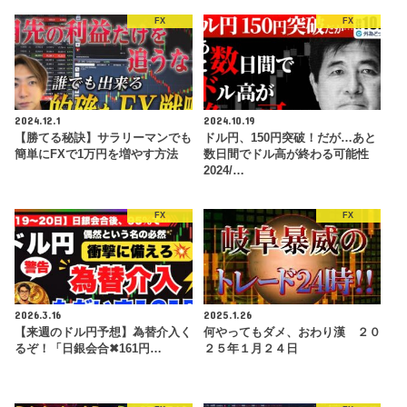
FX
FX
2024.12.1
2024.10.19
【勝てる秘訣】サラリーマンでも
ドル円、150円突破！だが…あと
簡単にFXで1万円を増やす方法
数日間でドル高が終わる可能性
2024/…
FX
FX
2026.3.16
2025.1.26
【来週のドル円予想】為替介入く
何やってもダメ、おわり漢 ２０
るぞ！「日銀会合✖︎161円…
２５年１月２４日