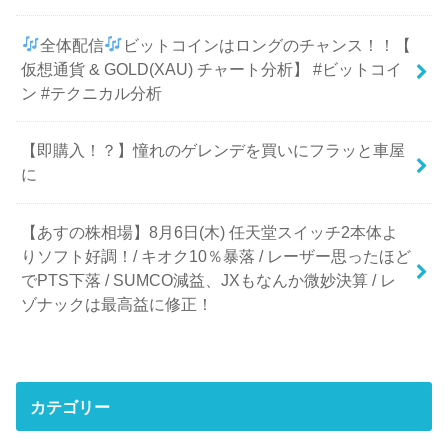
全体配信
ビットコインはロングのチャンス！！【
仮想通貨 & GOLD(XAU) チャート分析】 #ビットコイ
ン #テクニカル分析
【即購入！？】憧れのゲレンデを買いにフラッと車屋
に
【あすの株相場】8月6日(木) 任天堂スイッチ2本体よ
りソフト好調！/ キオク10％暴落 / レーザー思ったほど
でPTS下落 / SUMCO減益、JXもなんか微妙決算 / レ
ゾナックは最高益に修正！
カテゴリー