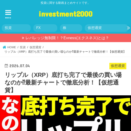
投資に関する動画まとめサイトです。
investment2000
menu
投資
FX
株
仮想通貨
レバレッジ無制限！？Exness(エクスネス)とは？
HOME
投資
仮想通貨
リップル（XRP）底打ち完了で最後の買い場なのか⁉最新チャートで徹底分析！【仮想通貨】
2026.07.04
仮想通貨
リップル（XRP）底打ち完了で最後の買い場
なのか⁉最新チャートで徹底分析！【仮想通
貨】