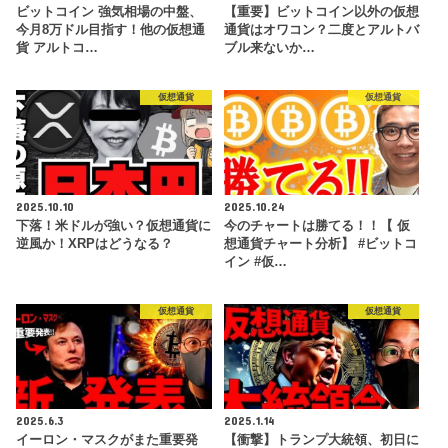
ビットコイン 強気相場の中盤、
【重要】ビットコイン以外の仮想
今月8万ドル目指す！他の仮想通
通貨はオワコン？二度とアルトバ
貨 アルトコ…
ブル来ないか…
仮想通貨
仮想通貨
2025.10.10
2025.10.24
下落！米ドルが強い？仮想通貨に
今のチャートは勝てる！！【 仮
逆風か！XRPはどうなる？
想通貨チャート分析】 #ビットコ
イン #仮…
仮想通貨
仮想通貨
2025.6.3
2025.1.14
イーロン・マスクがまた重要発
【衝撃】トランプ大統領、初日に